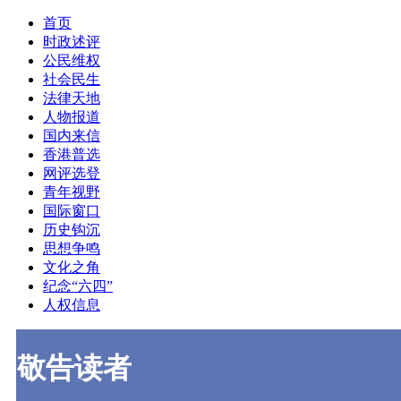
首页
时政述评
公民维权
社会民生
法律天地
人物报道
国内来信
香港普选
网评选登
青年视野
国际窗口
历史钩沉
思想争鸣
文化之角
纪念“六四”
人权信息
敬告读者