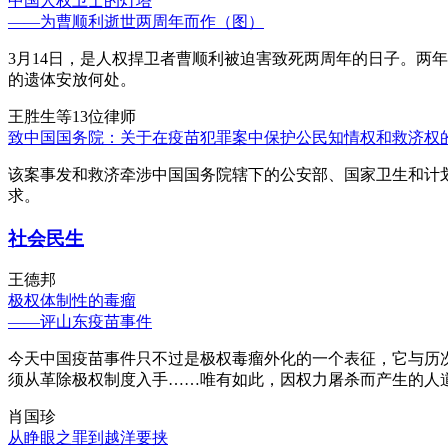
中国人权卫士的灯塔
——为曹顺利逝世两周年而作（图）
3月14日，是人权捍卫者曹顺利被迫害致死两周年的日子。两
的遗体安放何处。
王胜生等13位律师
致中国国务院：关于在疫苗犯罪案中保护公民知情权和救济权
该案事发和救济牵涉中国国务院辖下的公安部、国家卫生和计
求。
社会民生
王德邦
极权体制性的毒瘤
——评山东疫苗事件
今天中国疫苗事件只不过是极权毒瘤外化的一个表征，它与历
须从革除极权制度入手……唯有如此，因权力屠杀而产生的人
肖国珍
从睁眼之罪到越洋要挟