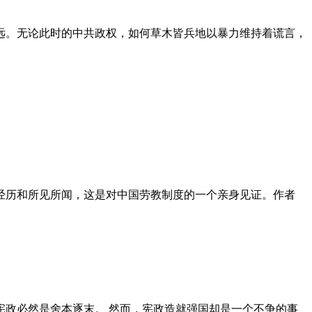
远。无论此时的中共政权，如何草木皆兵地以暴力维持着谎言，
泪经历和所见所闻，这是对中国劳教制度的一个亲身见证。作者
政必然是舍本逐末。 然而，宪政造就强国却是一个不争的事