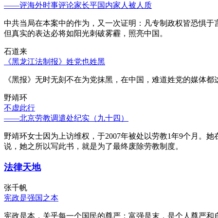
——评海外时事评论家长平国内家人被人质
中共当局在本案中的作为，又一次证明：凡专制政权皆恐惧于
但真实的表达必将如阳光刺破雾霾，照亮中国。
石道来
《黑龙江法制报》姓党也姓黑
《黑报》无时无刻不在为党抹黑，在中国，难道姓党的媒体都
野靖环
不虚此行
——北京劳教调遣处纪实（九十四）
野靖环女士因为上访维权，于2007年被处以劳教1年9个月
说，她之所以写此书，就是为了最终废除劳教制度。
法律天地
张千帆
宪政是强国之本
宪政是本，关乎每一个国民的尊严；富强是末，是个人尊严和