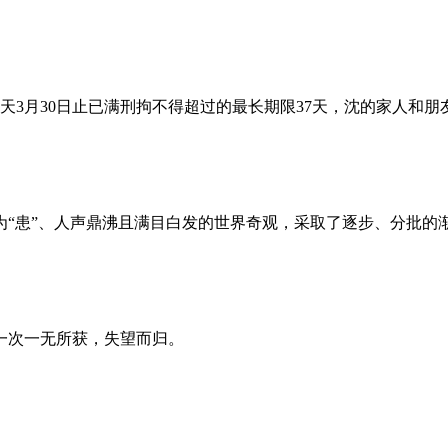
昨天3月30日止已满刑拘不得超过的最长期限37天，沈的家人和
为“患”、人声鼎沸且满目白发的世界奇观，采取了逐步、分批的
一次一无所获，失望而归。