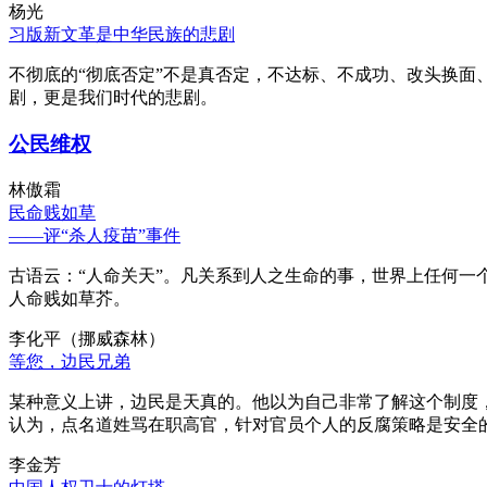
杨光
习版新文革是中华民族的悲剧
不彻底的“彻底否定”不是真否定，不达标、不成功、改头换面
剧，更是我们时代的悲剧。
公民维权
林傲霜
民命贱如草
——评“杀人疫苗”事件
古语云：“人命关天”。凡关系到人之生命的事，世界上任何一个
人命贱如草芥。
李化平（挪威森林）
等您，边民兄弟
某种意义上讲，边民是天真的。他以为自己非常了解这个制度
认为，点名道姓骂在职高官，针对官员个人的反腐策略是安全
李金芳