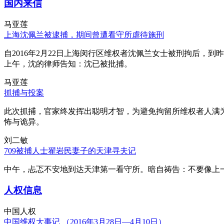
国内来信
马亚莲
上海沈佩兰被逮捕，期间曾遭看守所虐待施刑
自2016年2月22日上海闵行区维权者沈佩兰女士被刑拘后，到
上午，沈的律师告知：沈已被批捕。
马亚莲
抓捕与投案
此次抓捕，官家终发挥出聪明才智，为避免拘留所维权者人满
怖与诡异。
刘二敏
709被捕人士翟岩民妻子的天津寻夫记
中午，忐忑不安地到达天津第一看守所。暗自祷告：不要像上
人权信息
中国人权
中国维权大事记 （2016年3月28日—4月10日）