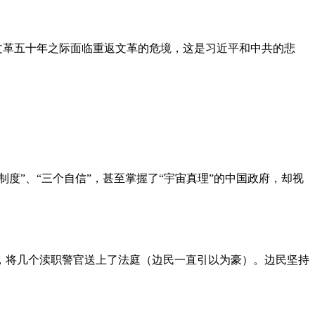
文革五十年之际面临重返文革的危境，这是习近平和中共的悲
度”、“三个自信”，甚至掌握了“宇宙真理”的中国政府，却视
，将几个渎职警官送上了法庭（边民一直引以为豪）。边民坚持