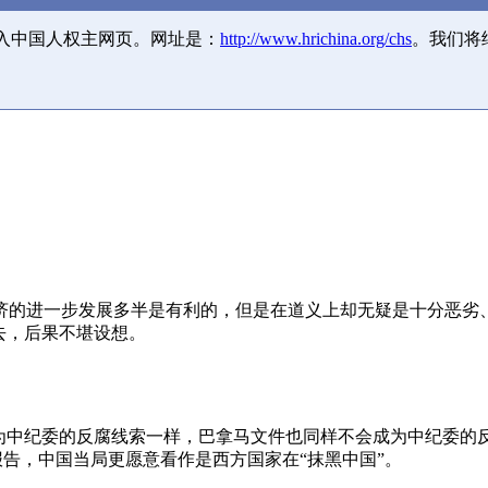
并入中国人权主网页。网址是：
http://www.hrichina.org/chs
。我们将
济的进一步发展多半是有利的，但是在道义上却无疑是十分恶劣
去，后果不堪设想。
成为中纪委的反腐线索一样，巴拿马文件也同样不会成为中纪委的
报告，中国当局更愿意看作是西方国家在“抹黑中国”。