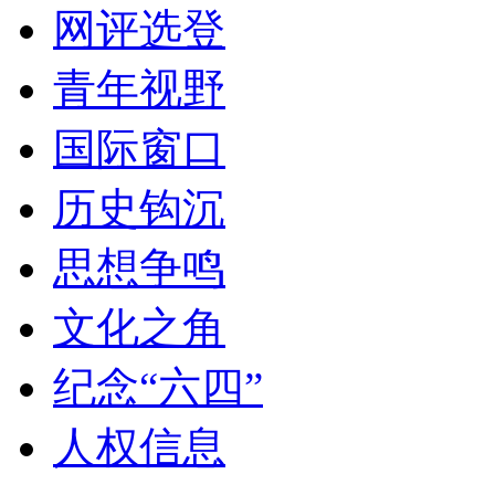
网评选登
青年视野
国际窗口
历史钩沉
思想争鸣
文化之角
纪念“六四”
人权信息