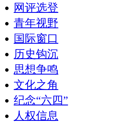
网评选登
青年视野
国际窗口
历史钩沉
思想争鸣
文化之角
纪念“六四”
人权信息