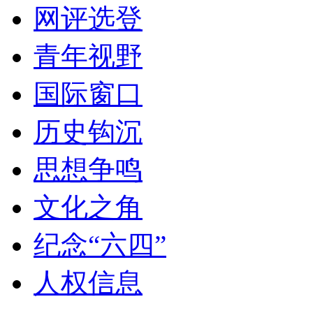
网评选登
青年视野
国际窗口
历史钩沉
思想争鸣
文化之角
纪念“六四”
人权信息