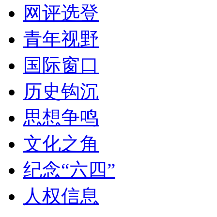
网评选登
青年视野
国际窗口
历史钩沉
思想争鸣
文化之角
纪念“六四”
人权信息