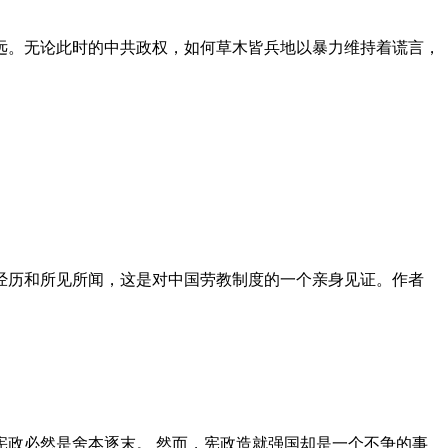
远。无论此时的中共政权，如何草木皆兵地以暴力维持着谎言，
泪经历和所见所闻，这是对中国劳教制度的一个亲身见证。作者
政必然是舍本逐末。 然而，宪政造就强国却是一个不争的事