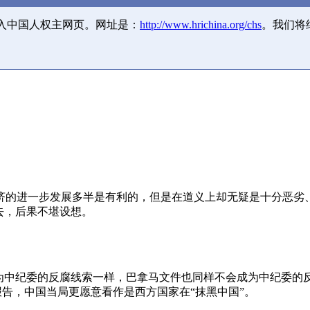
并入中国人权主网页。网址是：
http://www.hrichina.org/chs
。我们将
济的进一步发展多半是有利的，但是在道义上却无疑是十分恶劣
去，后果不堪设想。
成为中纪委的反腐线索一样，巴拿马文件也同样不会成为中纪委的
报告，中国当局更愿意看作是西方国家在“抹黑中国”。