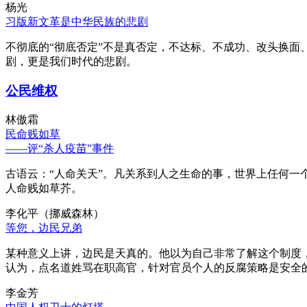
杨光
习版新文革是中华民族的悲剧
不彻底的“彻底否定”不是真否定，不达标、不成功、改头换面
剧，更是我们时代的悲剧。
公民维权
林傲霜
民命贱如草
——评“杀人疫苗”事件
古语云：“人命关天”。凡关系到人之生命的事，世界上任何一个
人命贱如草芥。
李化平（挪威森林）
等您，边民兄弟
某种意义上讲，边民是天真的。他以为自己非常了解这个制度
认为，点名道姓骂在职高官，针对官员个人的反腐策略是安全
李金芳