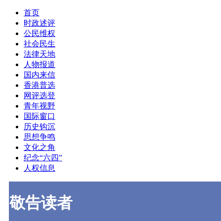
首页
时政述评
公民维权
社会民生
法律天地
人物报道
国内来信
香港普选
网评选登
青年视野
国际窗口
历史钩沉
思想争鸣
文化之角
纪念“六四”
人权信息
敬告读者