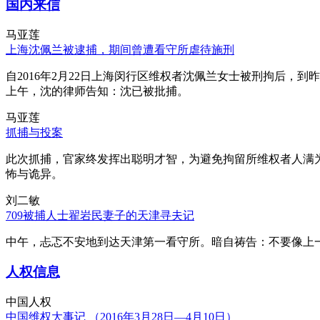
国内来信
马亚莲
上海沈佩兰被逮捕，期间曾遭看守所虐待施刑
自2016年2月22日上海闵行区维权者沈佩兰女士被刑拘后，到
上午，沈的律师告知：沈已被批捕。
马亚莲
抓捕与投案
此次抓捕，官家终发挥出聪明才智，为避免拘留所维权者人满
怖与诡异。
刘二敏
709被捕人士翟岩民妻子的天津寻夫记
中午，忐忑不安地到达天津第一看守所。暗自祷告：不要像上
人权信息
中国人权
中国维权大事记 （2016年3月28日—4月10日）