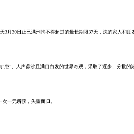
昨天3月30日止已满刑拘不得超过的最长期限37天，沈的家人和
为“患”、人声鼎沸且满目白发的世界奇观，采取了逐步、分批的
一次一无所获，失望而归。