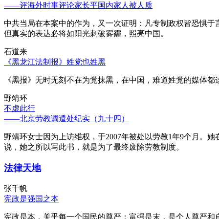
——评海外时事评论家长平国内家人被人质
中共当局在本案中的作为，又一次证明：凡专制政权皆恐惧于
但真实的表达必将如阳光刺破雾霾，照亮中国。
石道来
《黑龙江法制报》姓党也姓黑
《黑报》无时无刻不在为党抹黑，在中国，难道姓党的媒体都
野靖环
不虚此行
——北京劳教调遣处纪实（九十四）
野靖环女士因为上访维权，于2007年被处以劳教1年9个月
说，她之所以写此书，就是为了最终废除劳教制度。
法律天地
张千帆
宪政是强国之本
宪政是本，关乎每一个国民的尊严；富强是末，是个人尊严和