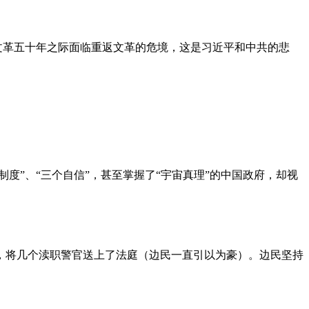
文革五十年之际面临重返文革的危境，这是习近平和中共的悲
度”、“三个自信”，甚至掌握了“宇宙真理”的中国政府，却视
，将几个渎职警官送上了法庭（边民一直引以为豪）。边民坚持