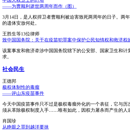
中国人权卫士的灯塔
——为曹顺利逝世两周年而作（图）
3月14日，是人权捍卫者曹顺利被迫害致死两周年的日子。两
的遗体安放何处。
王胜生等13位律师
致中国国务院：关于在疫苗犯罪案中保护公民知情权和救济权
该案事发和救济牵涉中国国务院辖下的公安部、国家卫生和计
求。
社会民生
王德邦
极权体制性的毒瘤
——评山东疫苗事件
今天中国疫苗事件只不过是极权毒瘤外化的一个表征，它与历
须从革除极权制度入手……唯有如此，因权力屠杀而产生的人
肖国珍
从睁眼之罪到越洋要挟