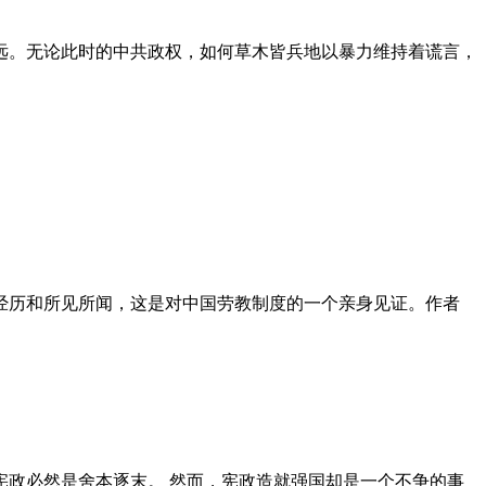
远。无论此时的中共政权，如何草木皆兵地以暴力维持着谎言，
泪经历和所见所闻，这是对中国劳教制度的一个亲身见证。作者
政必然是舍本逐末。 然而，宪政造就强国却是一个不争的事