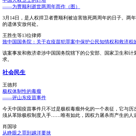
中国人权卫士的灯塔
——为曹顺利逝世两周年而作（图）
3月14日，是人权捍卫者曹顺利被迫害致死两周年的日子。两
的遗体安放何处。
王胜生等13位律师
致中国国务院：关于在疫苗犯罪案中保护公民知情权和救济权
该案事发和救济牵涉中国国务院辖下的公安部、国家卫生和计
求。
社会民生
王德邦
极权体制性的毒瘤
——评山东疫苗事件
今天中国疫苗事件只不过是极权毒瘤外化的一个表征，它与历
须从革除极权制度入手……唯有如此，因权力屠杀而产生的人
肖国珍
从睁眼之罪到越洋要挟