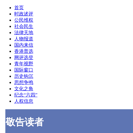
首页
时政述评
公民维权
社会民生
法律天地
人物报道
国内来信
香港普选
网评选登
青年视野
国际窗口
历史钩沉
思想争鸣
文化之角
纪念“六四”
人权信息
敬告读者