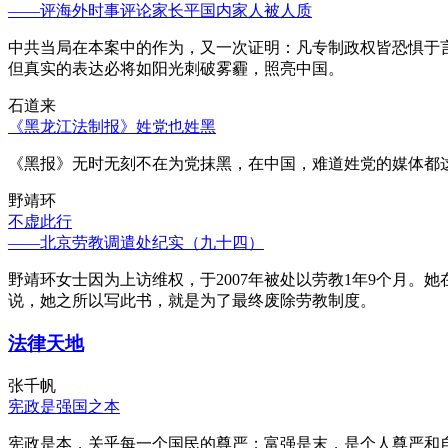
——评海外时事评论家长平国内家人被人质
中共当局在本案中的作为，又一次证明：凡专制政权皆恐惧于
但真实的表达必将如阳光刺破雾霾，照亮中国。
石道来
《黑龙江法制报》姓党也姓黑
《黑报》无时无刻不在为党抹黑，在中国，难道姓党的媒体都
野靖环
不虚此行
——北京劳教调遣处纪实（九十四）
野靖环女士因为上访维权，于2007年被处以劳教1年9个月
说，她之所以写此书，就是为了最终废除劳教制度。
法律天地
张千帆
宪政是强国之本
宪政是本，关乎每一个国民的尊严；富强是末，是个人尊严和