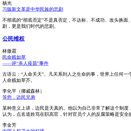
杨光
习版新文革是中华民族的悲剧
不彻底的“彻底否定”不是真否定，不达标、不成功、改头换面
剧，更是我们时代的悲剧。
公民维权
林傲霜
民命贱如草
——评“杀人疫苗”事件
古语云：“人命关天”。凡关系到人之生命的事，世界上任何一个
人命贱如草芥。
李化平（挪威森林）
等您，边民兄弟
某种意义上讲，边民是天真的。他以为自己非常了解这个制度
认为，点名道姓骂在职高官，针对官员个人的反腐策略是安全
李金芳