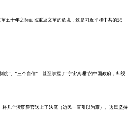
文革五十年之际面临重返文革的危境，这是习近平和中共的悲
度”、“三个自信”，甚至掌握了“宇宙真理”的中国政府，却视
，将几个渎职警官送上了法庭（边民一直引以为豪）。边民坚持