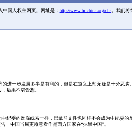
并入中国人权主网页。网址是：
http://www.hrichina.org/chs
。我们将
济的进一步发展多半是有利的，但是在道义上却无疑是十分恶劣
去，后果不堪设想。
成为中纪委的反腐线索一样，巴拿马文件也同样不会成为中纪委的
报告，中国当局更愿意看作是西方国家在“抹黑中国”。