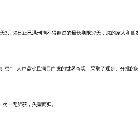
昨天3月30日止已满刑拘不得超过的最长期限37天，沈的家人和
为“患”、人声鼎沸且满目白发的世界奇观，采取了逐步、分批的
一次一无所获，失望而归。