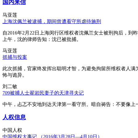
国内来信
马亚莲
上海沈佩兰被逮捕，期间曾遭看守所虐待施刑
自2016年2月22日上海闵行区维权者沈佩兰女士被刑拘后，到
上午，沈的律师告知：沈已被批捕。
马亚莲
抓捕与投案
此次抓捕，官家终发挥出聪明才智，为避免拘留所维权者人满
怖与诡异。
刘二敏
709被捕人士翟岩民妻子的天津寻夫记
中午，忐忑不安地到达天津第一看守所。暗自祷告：不要像上
人权信息
中国人权
中国维权大事记 （2016年3月28日—4月10日）