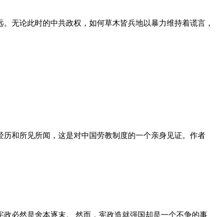
远。无论此时的中共政权，如何草木皆兵地以暴力维持着谎言，
泪经历和所见所闻，这是对中国劳教制度的一个亲身见证。作者
政必然是舍本逐末。 然而，宪政造就强国却是一个不争的事