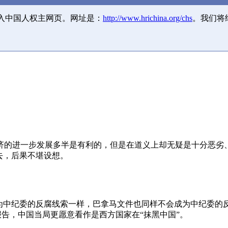
并入中国人权主网页。网址是：
http://www.hrichina.org/chs
。我们将
济的进一步发展多半是有利的，但是在道义上却无疑是十分恶劣
去，后果不堪设想。
成为中纪委的反腐线索一样，巴拿马文件也同样不会成为中纪委的
报告，中国当局更愿意看作是西方国家在“抹黑中国”。