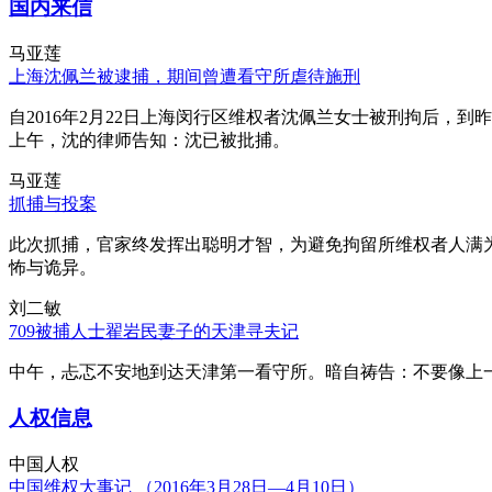
国内来信
马亚莲
上海沈佩兰被逮捕，期间曾遭看守所虐待施刑
自2016年2月22日上海闵行区维权者沈佩兰女士被刑拘后，到
上午，沈的律师告知：沈已被批捕。
马亚莲
抓捕与投案
此次抓捕，官家终发挥出聪明才智，为避免拘留所维权者人满
怖与诡异。
刘二敏
709被捕人士翟岩民妻子的天津寻夫记
中午，忐忑不安地到达天津第一看守所。暗自祷告：不要像上
人权信息
中国人权
中国维权大事记 （2016年3月28日—4月10日）