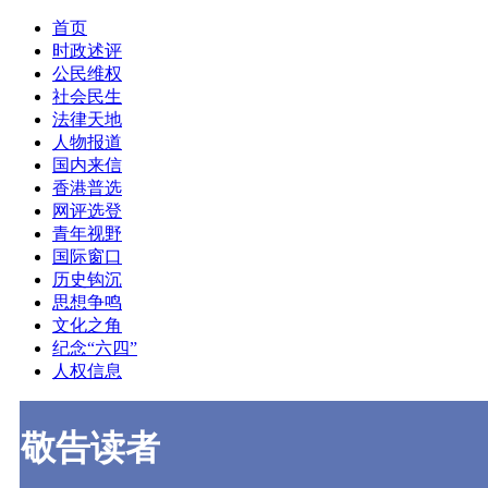
首页
时政述评
公民维权
社会民生
法律天地
人物报道
国内来信
香港普选
网评选登
青年视野
国际窗口
历史钩沉
思想争鸣
文化之角
纪念“六四”
人权信息
敬告读者