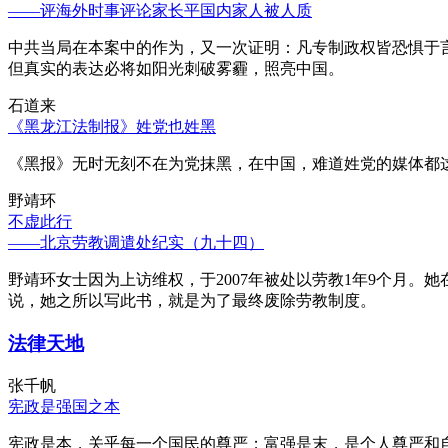
——评海外时事评论家长平国内家人被人质
中共当局在本案中的作为，又一次证明：凡专制政权皆恐惧于
但真实的表达必将如阳光刺破雾霾，照亮中国。
石道来
《黑龙江法制报》姓党也姓黑
《黑报》无时无刻不在为党抹黑，在中国，难道姓党的媒体都
野靖环
不虚此行
——北京劳教调遣处纪实（九十四）
野靖环女士因为上访维权，于2007年被处以劳教1年9个月
说，她之所以写此书，就是为了最终废除劳教制度。
法律天地
张千帆
宪政是强国之本
宪政是本，关乎每一个国民的尊严；富强是末，是个人尊严和