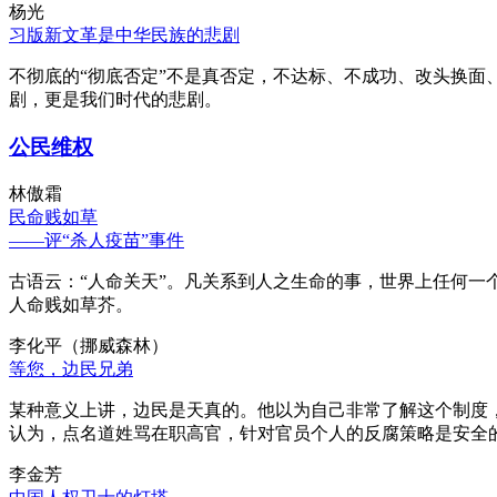
杨光
习版新文革是中华民族的悲剧
不彻底的“彻底否定”不是真否定，不达标、不成功、改头换面
剧，更是我们时代的悲剧。
公民维权
林傲霜
民命贱如草
——评“杀人疫苗”事件
古语云：“人命关天”。凡关系到人之生命的事，世界上任何一个
人命贱如草芥。
李化平（挪威森林）
等您，边民兄弟
某种意义上讲，边民是天真的。他以为自己非常了解这个制度
认为，点名道姓骂在职高官，针对官员个人的反腐策略是安全
李金芳