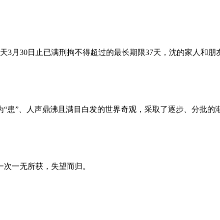
昨天3月30日止已满刑拘不得超过的最长期限37天，沈的家人和
为“患”、人声鼎沸且满目白发的世界奇观，采取了逐步、分批的
一次一无所获，失望而归。