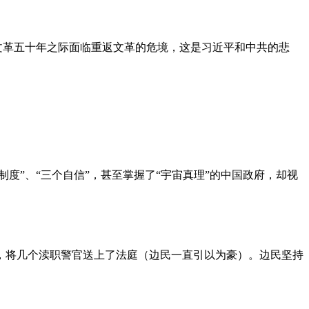
文革五十年之际面临重返文革的危境，这是习近平和中共的悲
度”、“三个自信”，甚至掌握了“宇宙真理”的中国政府，却视
，将几个渎职警官送上了法庭（边民一直引以为豪）。边民坚持