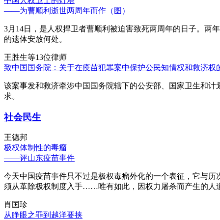
中国人权卫士的灯塔
——为曹顺利逝世两周年而作（图）
3月14日，是人权捍卫者曹顺利被迫害致死两周年的日子。两
的遗体安放何处。
王胜生等13位律师
致中国国务院：关于在疫苗犯罪案中保护公民知情权和救济权
该案事发和救济牵涉中国国务院辖下的公安部、国家卫生和计
求。
社会民生
王德邦
极权体制性的毒瘤
——评山东疫苗事件
今天中国疫苗事件只不过是极权毒瘤外化的一个表征，它与历
须从革除极权制度入手……唯有如此，因权力屠杀而产生的人
肖国珍
从睁眼之罪到越洋要挟