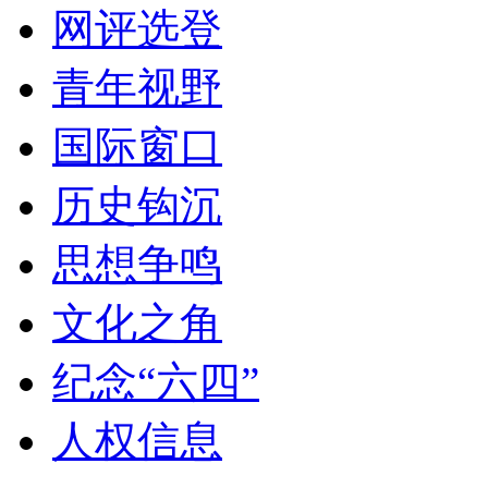
网评选登
青年视野
国际窗口
历史钩沉
思想争鸣
文化之角
纪念“六四”
人权信息