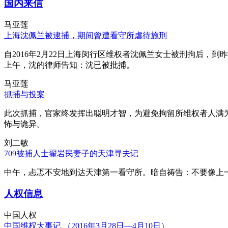
国内来信
马亚莲
上海沈佩兰被逮捕，期间曾遭看守所虐待施刑
自2016年2月22日上海闵行区维权者沈佩兰女士被刑拘后，到
上午，沈的律师告知：沈已被批捕。
马亚莲
抓捕与投案
此次抓捕，官家终发挥出聪明才智，为避免拘留所维权者人满
怖与诡异。
刘二敏
709被捕人士翟岩民妻子的天津寻夫记
中午，忐忑不安地到达天津第一看守所。暗自祷告：不要像上
人权信息
中国人权
中国维权大事记 （2016年3月28日—4月10日）