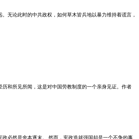
远。无论此时的中共政权，如何草木皆兵地以暴力维持着谎言，
泪经历和所见所闻，这是对中国劳教制度的一个亲身见证。作者
政必然是舍本逐末。 然而，宪政造就强国却是一个不争的事