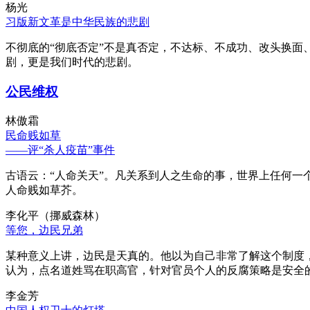
杨光
习版新文革是中华民族的悲剧
不彻底的“彻底否定”不是真否定，不达标、不成功、改头换面
剧，更是我们时代的悲剧。
公民维权
林傲霜
民命贱如草
——评“杀人疫苗”事件
古语云：“人命关天”。凡关系到人之生命的事，世界上任何一个
人命贱如草芥。
李化平（挪威森林）
等您，边民兄弟
某种意义上讲，边民是天真的。他以为自己非常了解这个制度
认为，点名道姓骂在职高官，针对官员个人的反腐策略是安全
李金芳