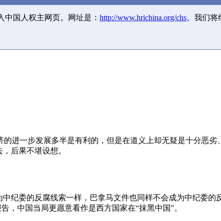
并入中国人权主网页。网址是：
http://www.hrichina.org/chs
。我们将
济的进一步发展多半是有利的，但是在道义上却无疑是十分恶劣
去，后果不堪设想。
成为中纪委的反腐线索一样，巴拿马文件也同样不会成为中纪委的
报告，中国当局更愿意看作是西方国家在“抹黑中国”。