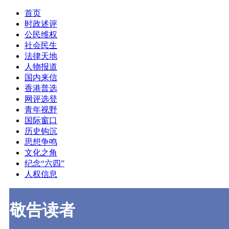
首页
时政述评
公民维权
社会民生
法律天地
人物报道
国内来信
香港普选
网评选登
青年视野
国际窗口
历史钩沉
思想争鸣
文化之角
纪念“六四”
人权信息
敬告读者