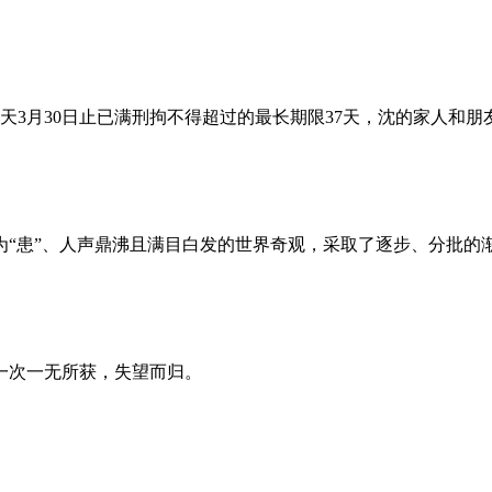
昨天3月30日止已满刑拘不得超过的最长期限37天，沈的家人和
为“患”、人声鼎沸且满目白发的世界奇观，采取了逐步、分批的
一次一无所获，失望而归。