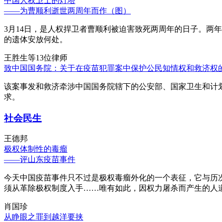
中国人权卫士的灯塔
——为曹顺利逝世两周年而作（图）
3月14日，是人权捍卫者曹顺利被迫害致死两周年的日子。两
的遗体安放何处。
王胜生等13位律师
致中国国务院：关于在疫苗犯罪案中保护公民知情权和救济权
该案事发和救济牵涉中国国务院辖下的公安部、国家卫生和计
求。
社会民生
王德邦
极权体制性的毒瘤
——评山东疫苗事件
今天中国疫苗事件只不过是极权毒瘤外化的一个表征，它与历
须从革除极权制度入手……唯有如此，因权力屠杀而产生的人
肖国珍
从睁眼之罪到越洋要挟