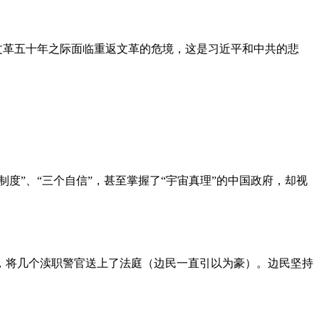
文革五十年之际面临重返文革的危境，这是习近平和中共的悲
度”、“三个自信”，甚至掌握了“宇宙真理”的中国政府，却视
，将几个渎职警官送上了法庭（边民一直引以为豪）。边民坚持