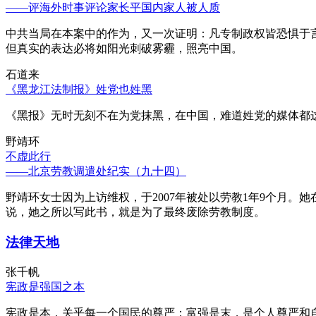
——评海外时事评论家长平国内家人被人质
中共当局在本案中的作为，又一次证明：凡专制政权皆恐惧于
但真实的表达必将如阳光刺破雾霾，照亮中国。
石道来
《黑龙江法制报》姓党也姓黑
《黑报》无时无刻不在为党抹黑，在中国，难道姓党的媒体都
野靖环
不虚此行
——北京劳教调遣处纪实（九十四）
野靖环女士因为上访维权，于2007年被处以劳教1年9个月
说，她之所以写此书，就是为了最终废除劳教制度。
法律天地
张千帆
宪政是强国之本
宪政是本，关乎每一个国民的尊严；富强是末，是个人尊严和