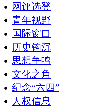
网评选登
青年视野
国际窗口
历史钩沉
思想争鸣
文化之角
纪念“六四”
人权信息