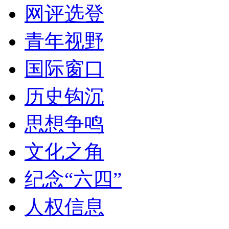
网评选登
青年视野
国际窗口
历史钩沉
思想争鸣
文化之角
纪念“六四”
人权信息