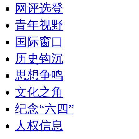
网评选登
青年视野
国际窗口
历史钩沉
思想争鸣
文化之角
纪念“六四”
人权信息