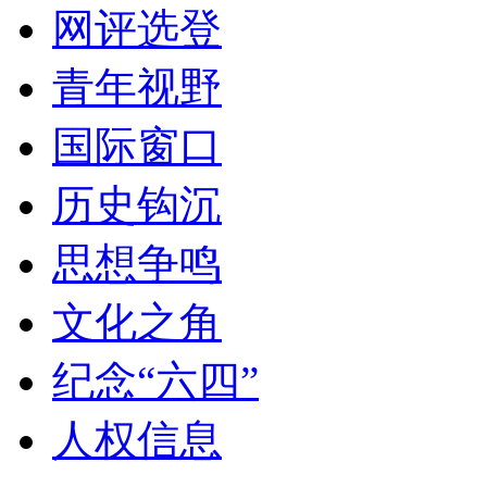
网评选登
青年视野
国际窗口
历史钩沉
思想争鸣
文化之角
纪念“六四”
人权信息