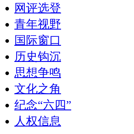
网评选登
青年视野
国际窗口
历史钩沉
思想争鸣
文化之角
纪念“六四”
人权信息