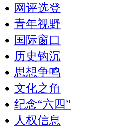
网评选登
青年视野
国际窗口
历史钩沉
思想争鸣
文化之角
纪念“六四”
人权信息