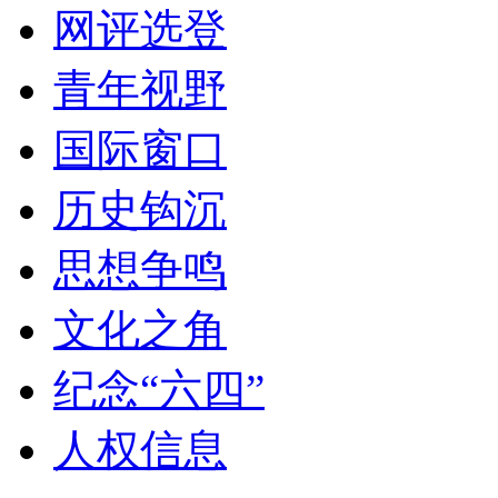
网评选登
青年视野
国际窗口
历史钩沉
思想争鸣
文化之角
纪念“六四”
人权信息