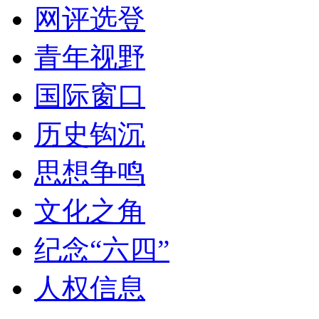
网评选登
青年视野
国际窗口
历史钩沉
思想争鸣
文化之角
纪念“六四”
人权信息