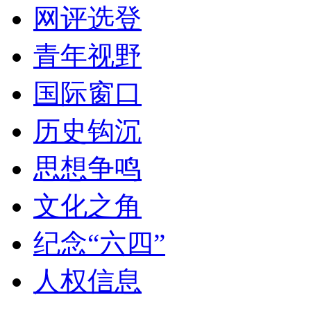
网评选登
青年视野
国际窗口
历史钩沉
思想争鸣
文化之角
纪念“六四”
人权信息