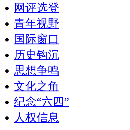
网评选登
青年视野
国际窗口
历史钩沉
思想争鸣
文化之角
纪念“六四”
人权信息