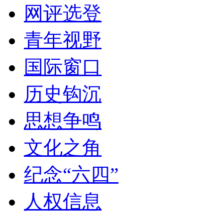
网评选登
青年视野
国际窗口
历史钩沉
思想争鸣
文化之角
纪念“六四”
人权信息