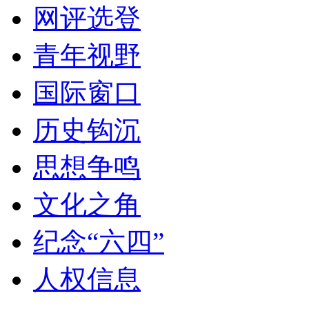
网评选登
青年视野
国际窗口
历史钩沉
思想争鸣
文化之角
纪念“六四”
人权信息