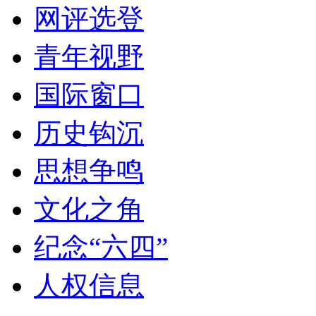
网评选登
青年视野
国际窗口
历史钩沉
思想争鸣
文化之角
纪念“六四”
人权信息