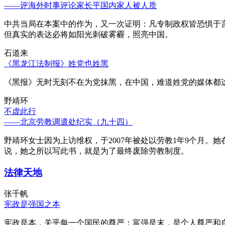
——评海外时事评论家长平国内家人被人质
中共当局在本案中的作为，又一次证明：凡专制政权皆恐惧于
但真实的表达必将如阳光刺破雾霾，照亮中国。
石道来
《黑龙江法制报》姓党也姓黑
《黑报》无时无刻不在为党抹黑，在中国，难道姓党的媒体都
野靖环
不虚此行
——北京劳教调遣处纪实（九十四）
野靖环女士因为上访维权，于2007年被处以劳教1年9个月
说，她之所以写此书，就是为了最终废除劳教制度。
法律天地
张千帆
宪政是强国之本
宪政是本，关乎每一个国民的尊严；富强是末，是个人尊严和