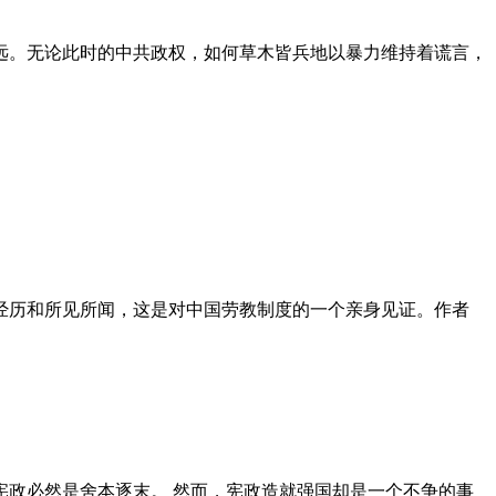
远。无论此时的中共政权，如何草木皆兵地以暴力维持着谎言，
泪经历和所见所闻，这是对中国劳教制度的一个亲身见证。作者
政必然是舍本逐末。 然而，宪政造就强国却是一个不争的事