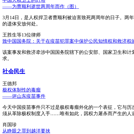
中国人权卫士的灯塔
——为曹顺利逝世两周年而作（图）
3月14日，是人权捍卫者曹顺利被迫害致死两周年的日子。两
的遗体安放何处。
王胜生等13位律师
致中国国务院：关于在疫苗犯罪案中保护公民知情权和救济权
该案事发和救济牵涉中国国务院辖下的公安部、国家卫生和计
求。
社会民生
王德邦
极权体制性的毒瘤
——评山东疫苗事件
今天中国疫苗事件只不过是极权毒瘤外化的一个表征，它与历
须从革除极权制度入手……唯有如此，因权力屠杀而产生的人
肖国珍
从睁眼之罪到越洋要挟