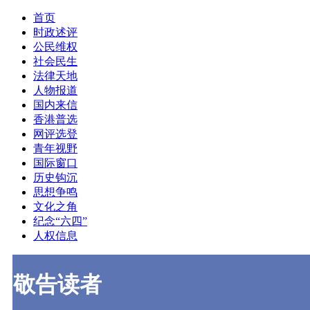
首页
时政述评
公民维权
社会民生
法律天地
人物报道
国内来信
香港普选
网评选登
青年视野
国际窗口
历史钩沉
思想争鸣
文化之角
纪念“六四”
人权信息
敬告读者