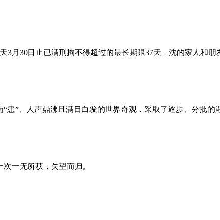
昨天3月30日止已满刑拘不得超过的最长期限37天，沈的家人和
为“患”、人声鼎沸且满目白发的世界奇观，采取了逐步、分批的
一次一无所获，失望而归。