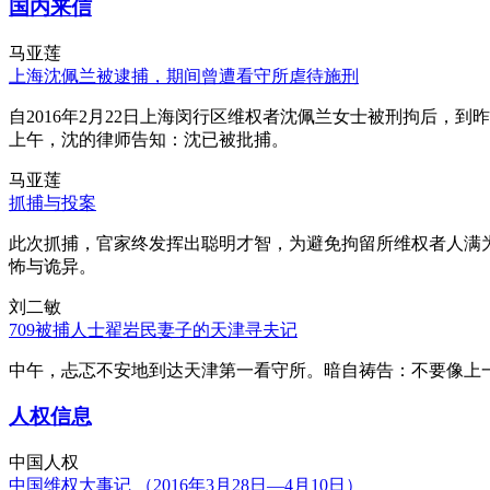
国内来信
马亚莲
上海沈佩兰被逮捕，期间曾遭看守所虐待施刑
自2016年2月22日上海闵行区维权者沈佩兰女士被刑拘后，到
上午，沈的律师告知：沈已被批捕。
马亚莲
抓捕与投案
此次抓捕，官家终发挥出聪明才智，为避免拘留所维权者人满
怖与诡异。
刘二敏
709被捕人士翟岩民妻子的天津寻夫记
中午，忐忑不安地到达天津第一看守所。暗自祷告：不要像上
人权信息
中国人权
中国维权大事记 （2016年3月28日—4月10日）