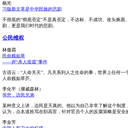
杨光
习版新文革是中华民族的悲剧
不彻底的“彻底否定”不是真否定，不达标、不成功、改头换面
剧，更是我们时代的悲剧。
公民维权
林傲霜
民命贱如草
——评“杀人疫苗”事件
古语云：“人命关天”。凡关系到人之生命的事，世界上任何一个
人命贱如草芥。
李化平（挪威森林）
等您，边民兄弟
某种意义上讲，边民是天真的。他以为自己非常了解这个制度
认为，点名道姓骂在职高官，针对官员个人的反腐策略是安全
李金芳