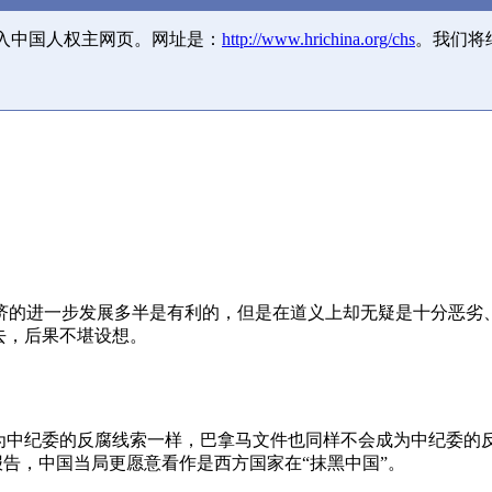
并入中国人权主网页。网址是：
http://www.hrichina.org/chs
。我们将
济的进一步发展多半是有利的，但是在道义上却无疑是十分恶劣
去，后果不堪设想。
成为中纪委的反腐线索一样，巴拿马文件也同样不会成为中纪委的
报告，中国当局更愿意看作是西方国家在“抹黑中国”。