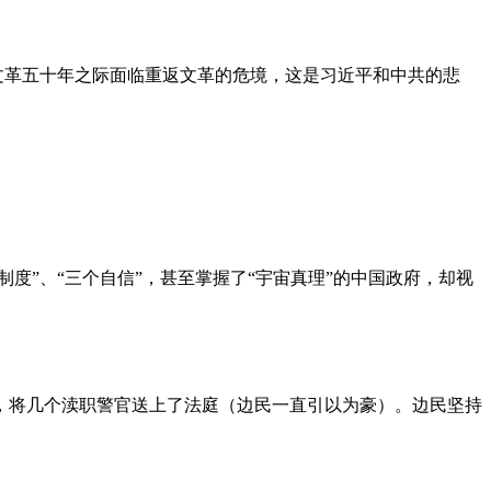
文革五十年之际面临重返文革的危境，这是习近平和中共的悲
度”、“三个自信”，甚至掌握了“宇宙真理”的中国政府，却视
，将几个渎职警官送上了法庭（边民一直引以为豪）。边民坚持