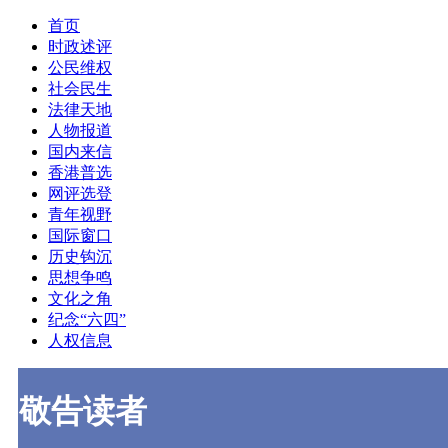
首页
时政述评
公民维权
社会民生
法律天地
人物报道
国内来信
香港普选
网评选登
青年视野
国际窗口
历史钩沉
思想争鸣
文化之角
纪念“六四”
人权信息
敬告读者