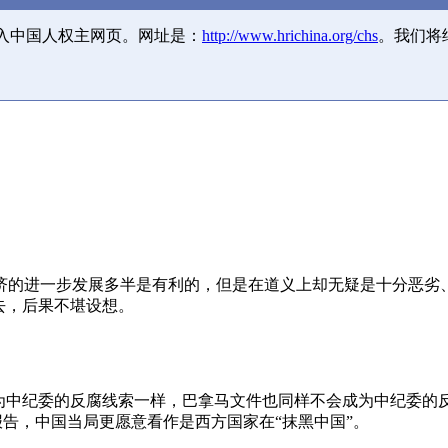
并入中国人权主网页。网址是：
http://www.hrichina.org/chs
。我们将
济的进一步发展多半是有利的，但是在道义上却无疑是十分恶劣
去，后果不堪设想。
成为中纪委的反腐线索一样，巴拿马文件也同样不会成为中纪委的
报告，中国当局更愿意看作是西方国家在“抹黑中国”。