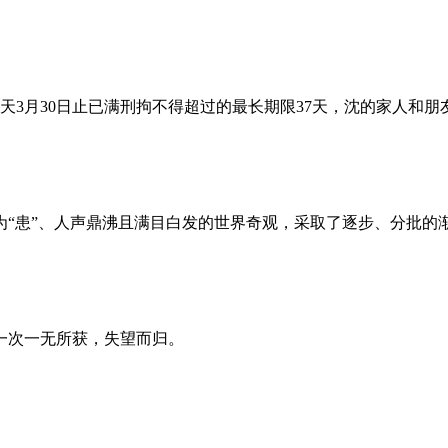
昨天3月30日止已满刑拘不得超过的最长期限37天，沈的家人和
为“患”、人声鼎沸且满目白发的世界奇观，采取了逐步、分批的
一次一无所获，失望而归。