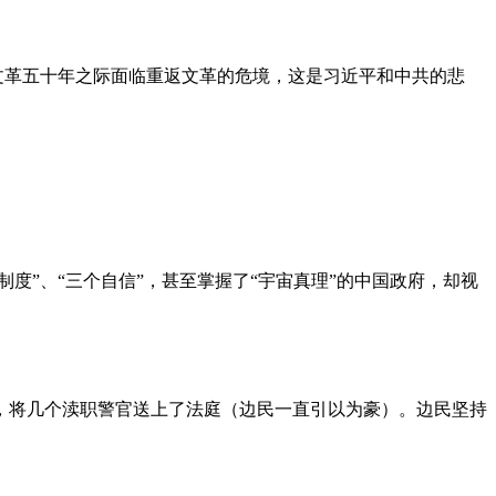
文革五十年之际面临重返文革的危境，这是习近平和中共的悲
度”、“三个自信”，甚至掌握了“宇宙真理”的中国政府，却视
，将几个渎职警官送上了法庭（边民一直引以为豪）。边民坚持