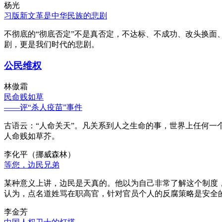
杨光
习版新文革是中华民族的悲剧
不彻底的“彻底否定”不是真否定，不达标、不成功、改头换面
剧，更是我们时代的悲剧。
公民维权
林傲霜
民命贱如草
——评“杀人疫苗”事件
古语云：“人命关天”。凡关系到人之生命的事，世界上任何一个
人命贱如草芥。
李化平（挪威森林）
等您，边民兄弟
某种意义上讲，边民是天真的。他以为自己非常了解这个制度
认为，点名道姓骂在职高官，针对官员个人的反腐策略是安全
李金芳