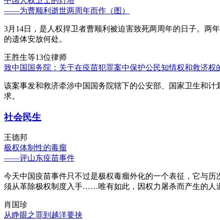
中国人权卫士的灯塔
——为曹顺利逝世两周年而作（图）
3月14日，是人权捍卫者曹顺利被迫害致死两周年的日子。两
的遗体安放何处。
王胜生等13位律师
致中国国务院：关于在疫苗犯罪案中保护公民知情权和救济权
该案事发和救济牵涉中国国务院辖下的公安部、国家卫生和计
求。
社会民生
王德邦
极权体制性的毒瘤
——评山东疫苗事件
今天中国疫苗事件只不过是极权毒瘤外化的一个表征，它与历
须从革除极权制度入手……唯有如此，因权力屠杀而产生的人
肖国珍
从睁眼之罪到越洋要挟