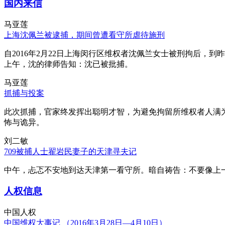
国内来信
马亚莲
上海沈佩兰被逮捕，期间曾遭看守所虐待施刑
自2016年2月22日上海闵行区维权者沈佩兰女士被刑拘后，到
上午，沈的律师告知：沈已被批捕。
马亚莲
抓捕与投案
此次抓捕，官家终发挥出聪明才智，为避免拘留所维权者人满
怖与诡异。
刘二敏
709被捕人士翟岩民妻子的天津寻夫记
中午，忐忑不安地到达天津第一看守所。暗自祷告：不要像上
人权信息
中国人权
中国维权大事记 （2016年3月28日—4月10日）