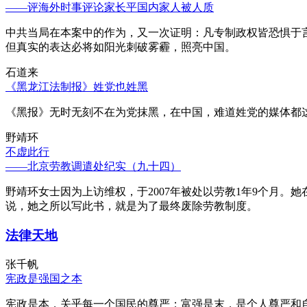
——评海外时事评论家长平国内家人被人质
中共当局在本案中的作为，又一次证明：凡专制政权皆恐惧于
但真实的表达必将如阳光刺破雾霾，照亮中国。
石道来
《黑龙江法制报》姓党也姓黑
《黑报》无时无刻不在为党抹黑，在中国，难道姓党的媒体都
野靖环
不虚此行
——北京劳教调遣处纪实（九十四）
野靖环女士因为上访维权，于2007年被处以劳教1年9个月
说，她之所以写此书，就是为了最终废除劳教制度。
法律天地
张千帆
宪政是强国之本
宪政是本，关乎每一个国民的尊严；富强是末，是个人尊严和