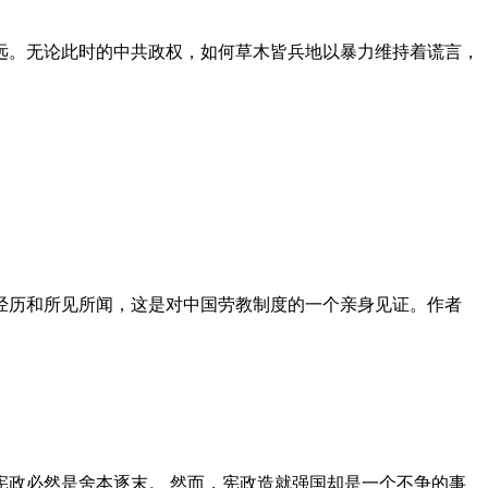
远。无论此时的中共政权，如何草木皆兵地以暴力维持着谎言，
泪经历和所见所闻，这是对中国劳教制度的一个亲身见证。作者
政必然是舍本逐末。 然而，宪政造就强国却是一个不争的事