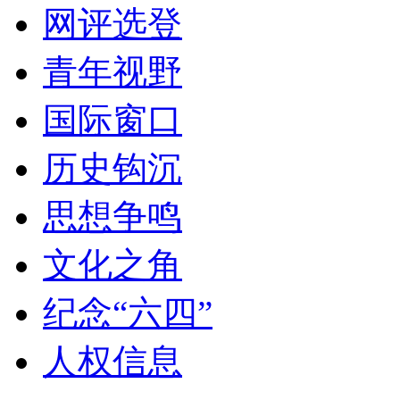
网评选登
青年视野
国际窗口
历史钩沉
思想争鸣
文化之角
纪念“六四”
人权信息