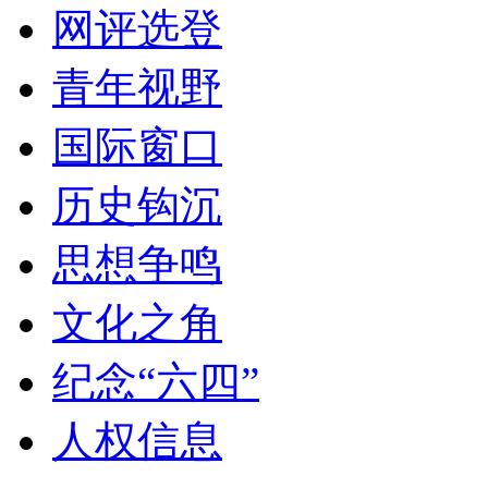
网评选登
青年视野
国际窗口
历史钩沉
思想争鸣
文化之角
纪念“六四”
人权信息