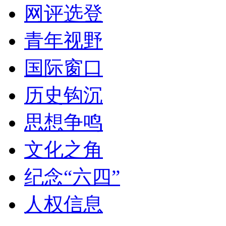
网评选登
青年视野
国际窗口
历史钩沉
思想争鸣
文化之角
纪念“六四”
人权信息