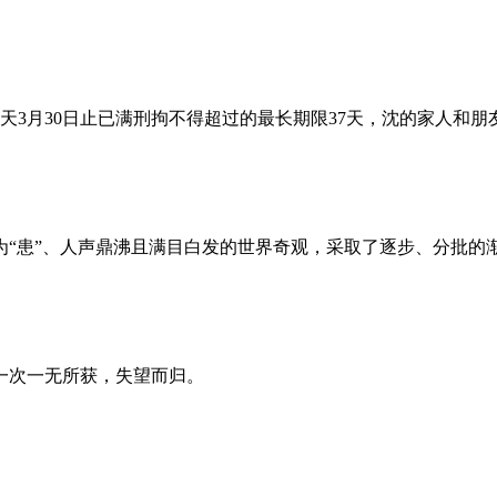
昨天3月30日止已满刑拘不得超过的最长期限37天，沈的家人和
为“患”、人声鼎沸且满目白发的世界奇观，采取了逐步、分批的
一次一无所获，失望而归。