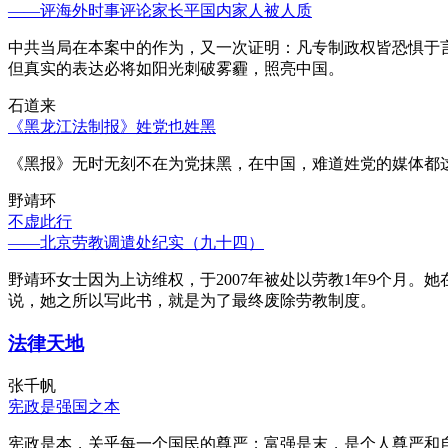
——评海外时事评论家长平国内家人被人质
中共当局在本案中的作为，又一次证明：凡专制政权皆恐惧于
但真实的表达必将如阳光刺破雾霾，照亮中国。
石道来
《黑龙江法制报》姓党也姓黑
《黑报》无时无刻不在为党抹黑，在中国，难道姓党的媒体都
野靖环
不虚此行
——北京劳教调遣处纪实（九十四）
野靖环女士因为上访维权，于2007年被处以劳教1年9个月
说，她之所以写此书，就是为了最终废除劳教制度。
法律天地
张千帆
宪政是强国之本
宪政是本，关乎每一个国民的尊严；富强是末，是个人尊严和