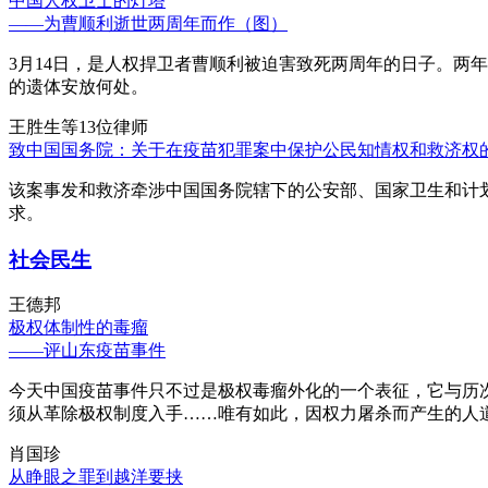
中国人权卫士的灯塔
——为曹顺利逝世两周年而作（图）
3月14日，是人权捍卫者曹顺利被迫害致死两周年的日子。两
的遗体安放何处。
王胜生等13位律师
致中国国务院：关于在疫苗犯罪案中保护公民知情权和救济权
该案事发和救济牵涉中国国务院辖下的公安部、国家卫生和计
求。
社会民生
王德邦
极权体制性的毒瘤
——评山东疫苗事件
今天中国疫苗事件只不过是极权毒瘤外化的一个表征，它与历
须从革除极权制度入手……唯有如此，因权力屠杀而产生的人
肖国珍
从睁眼之罪到越洋要挟