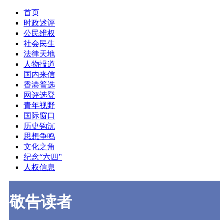
首页
时政述评
公民维权
社会民生
法律天地
人物报道
国内来信
香港普选
网评选登
青年视野
国际窗口
历史钩沉
思想争鸣
文化之角
纪念“六四”
人权信息
敬告读者