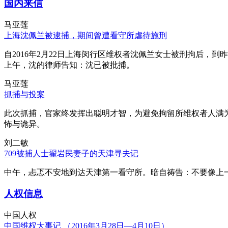
国内来信
马亚莲
上海沈佩兰被逮捕，期间曾遭看守所虐待施刑
自2016年2月22日上海闵行区维权者沈佩兰女士被刑拘后，到
上午，沈的律师告知：沈已被批捕。
马亚莲
抓捕与投案
此次抓捕，官家终发挥出聪明才智，为避免拘留所维权者人满
怖与诡异。
刘二敏
709被捕人士翟岩民妻子的天津寻夫记
中午，忐忑不安地到达天津第一看守所。暗自祷告：不要像上
人权信息
中国人权
中国维权大事记 （2016年3月28日—4月10日）