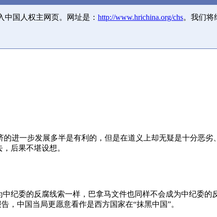
并入中国人权主网页。网址是：
http://www.hrichina.org/chs
。我们将
济的进一步发展多半是有利的，但是在道义上却无疑是十分恶劣
去，后果不堪设想。
成为中纪委的反腐线索一样，巴拿马文件也同样不会成为中纪委的
报告，中国当局更愿意看作是西方国家在“抹黑中国”。