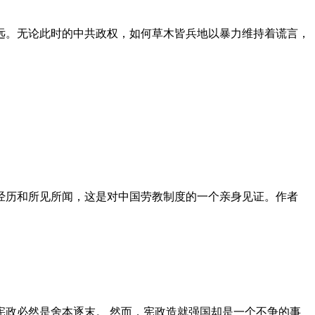
远。无论此时的中共政权，如何草木皆兵地以暴力维持着谎言，
泪经历和所见所闻，这是对中国劳教制度的一个亲身见证。作者
政必然是舍本逐末。 然而，宪政造就强国却是一个不争的事