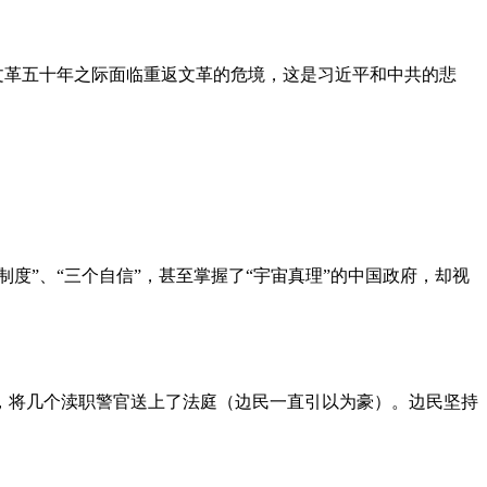
文革五十年之际面临重返文革的危境，这是习近平和中共的悲
度”、“三个自信”，甚至掌握了“宇宙真理”的中国政府，却视
，将几个渎职警官送上了法庭（边民一直引以为豪）。边民坚持