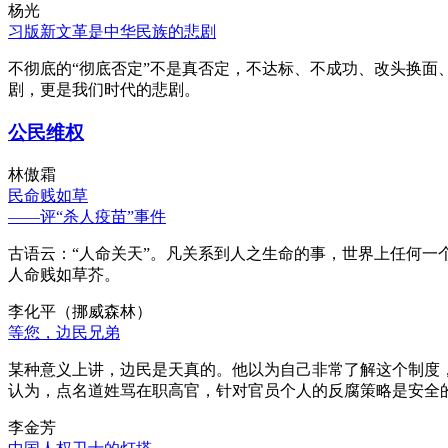
杨光
习版新文革是中华民族的悲剧
不彻底的“彻底否定”不是真否定，不达标、不成功、改头换面
剧，更是我们时代的悲剧。
公民维权
林傲霜
民命贱如草
——评“杀人疫苗”事件
古语云：“人命关天”。凡关系到人之生命的事，世界上任何一个
人命贱如草芥。
李化平（挪威森林）
等您，边民兄弟
某种意义上讲，边民是天真的。他以为自己非常了解这个制度
认为，点名道姓骂在职高官，针对官员个人的反腐策略是安全
李金芳