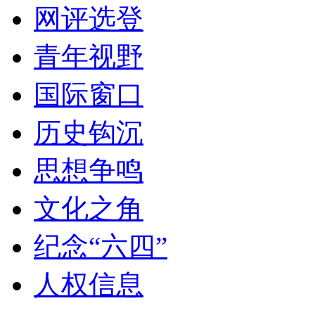
网评选登
青年视野
国际窗口
历史钩沉
思想争鸣
文化之角
纪念“六四”
人权信息