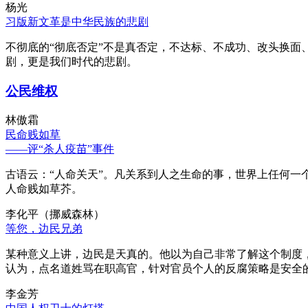
杨光
习版新文革是中华民族的悲剧
不彻底的“彻底否定”不是真否定，不达标、不成功、改头换面
剧，更是我们时代的悲剧。
公民维权
林傲霜
民命贱如草
——评“杀人疫苗”事件
古语云：“人命关天”。凡关系到人之生命的事，世界上任何一个
人命贱如草芥。
李化平（挪威森林）
等您，边民兄弟
某种意义上讲，边民是天真的。他以为自己非常了解这个制度
认为，点名道姓骂在职高官，针对官员个人的反腐策略是安全
李金芳