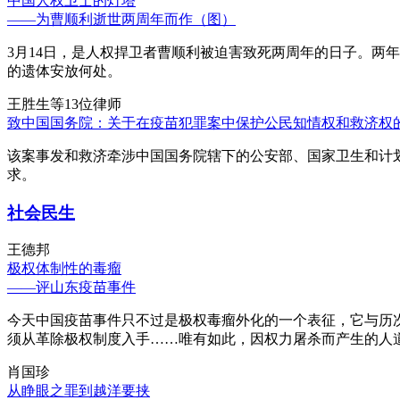
中国人权卫士的灯塔
——为曹顺利逝世两周年而作（图）
3月14日，是人权捍卫者曹顺利被迫害致死两周年的日子。两
的遗体安放何处。
王胜生等13位律师
致中国国务院：关于在疫苗犯罪案中保护公民知情权和救济权
该案事发和救济牵涉中国国务院辖下的公安部、国家卫生和计
求。
社会民生
王德邦
极权体制性的毒瘤
——评山东疫苗事件
今天中国疫苗事件只不过是极权毒瘤外化的一个表征，它与历
须从革除极权制度入手……唯有如此，因权力屠杀而产生的人
肖国珍
从睁眼之罪到越洋要挟