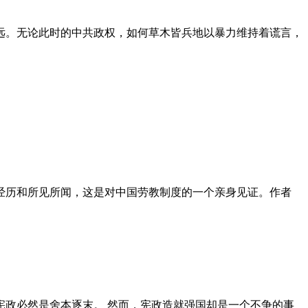
远。无论此时的中共政权，如何草木皆兵地以暴力维持着谎言，
泪经历和所见所闻，这是对中国劳教制度的一个亲身见证。作者
政必然是舍本逐末。 然而，宪政造就强国却是一个不争的事