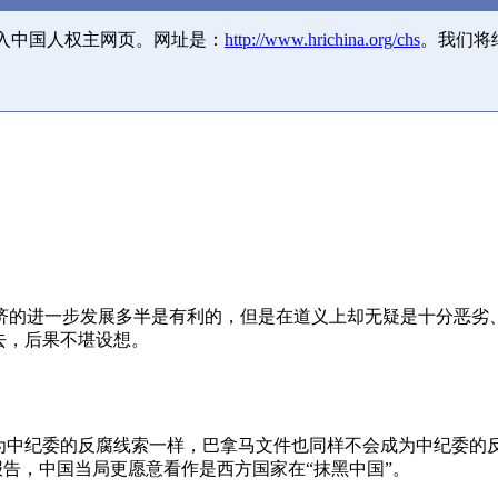
并入中国人权主网页。网址是：
http://www.hrichina.org/chs
。我们将
济的进一步发展多半是有利的，但是在道义上却无疑是十分恶劣
去，后果不堪设想。
成为中纪委的反腐线索一样，巴拿马文件也同样不会成为中纪委的
报告，中国当局更愿意看作是西方国家在“抹黑中国”。