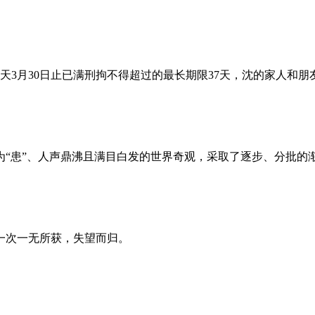
昨天3月30日止已满刑拘不得超过的最长期限37天，沈的家人和
为“患”、人声鼎沸且满目白发的世界奇观，采取了逐步、分批的
一次一无所获，失望而归。