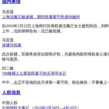
国内来信
马亚莲
上海沈佩兰被逮捕，期间曾遭看守所虐待施刑
自2016年2月22日上海闵行区维权者沈佩兰女士被刑拘后，到
上午，沈的律师告知：沈已被批捕。
马亚莲
抓捕与投案
此次抓捕，官家终发挥出聪明才智，为避免拘留所维权者人满
怖与诡异。
刘二敏
709被捕人士翟岩民妻子的天津寻夫记
中午，忐忑不安地到达天津第一看守所。暗自祷告：不要像上
人权信息
中国人权
中国维权大事记 （2016年3月28日—4月10日）