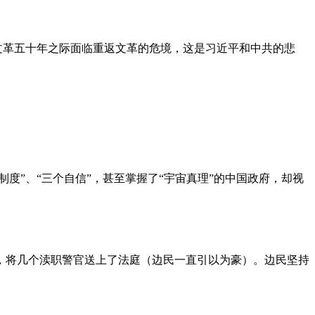
文革五十年之际面临重返文革的危境，这是习近平和中共的悲
度”、“三个自信”，甚至掌握了“宇宙真理”的中国政府，却视
，将几个渎职警官送上了法庭（边民一直引以为豪）。边民坚持