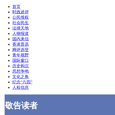
首页
时政述评
公民维权
社会民生
法律天地
人物报道
国内来信
香港普选
网评选登
青年视野
国际窗口
历史钩沉
思想争鸣
文化之角
纪念“六四”
人权信息
敬告读者