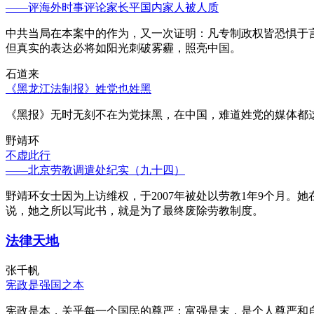
——评海外时事评论家长平国内家人被人质
中共当局在本案中的作为，又一次证明：凡专制政权皆恐惧于
但真实的表达必将如阳光刺破雾霾，照亮中国。
石道来
《黑龙江法制报》姓党也姓黑
《黑报》无时无刻不在为党抹黑，在中国，难道姓党的媒体都
野靖环
不虚此行
——北京劳教调遣处纪实（九十四）
野靖环女士因为上访维权，于2007年被处以劳教1年9个月
说，她之所以写此书，就是为了最终废除劳教制度。
法律天地
张千帆
宪政是强国之本
宪政是本，关乎每一个国民的尊严；富强是末，是个人尊严和