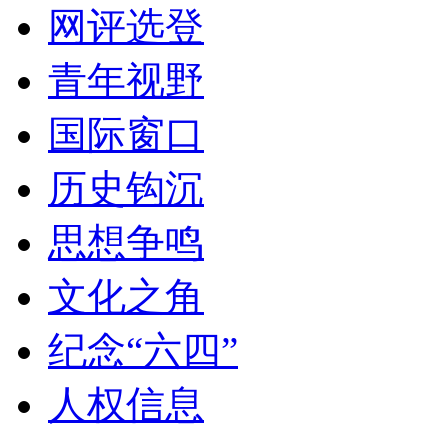
网评选登
青年视野
国际窗口
历史钩沉
思想争鸣
文化之角
纪念“六四”
人权信息