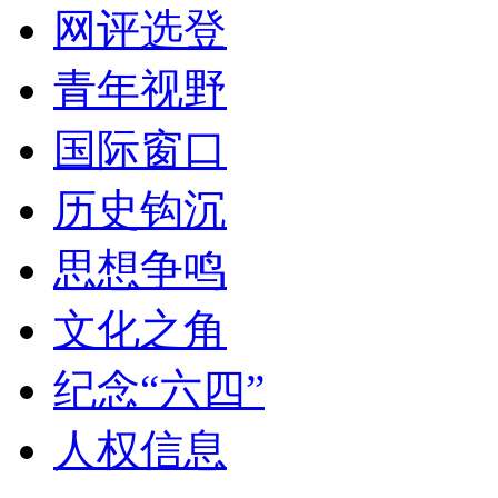
网评选登
青年视野
国际窗口
历史钩沉
思想争鸣
文化之角
纪念“六四”
人权信息