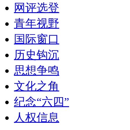
网评选登
青年视野
国际窗口
历史钩沉
思想争鸣
文化之角
纪念“六四”
人权信息