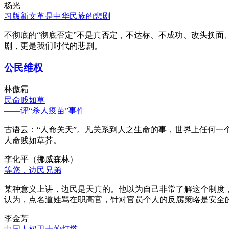
杨光
习版新文革是中华民族的悲剧
不彻底的“彻底否定”不是真否定，不达标、不成功、改头换面
剧，更是我们时代的悲剧。
公民维权
林傲霜
民命贱如草
——评“杀人疫苗”事件
古语云：“人命关天”。凡关系到人之生命的事，世界上任何一个
人命贱如草芥。
李化平（挪威森林）
等您，边民兄弟
某种意义上讲，边民是天真的。他以为自己非常了解这个制度
认为，点名道姓骂在职高官，针对官员个人的反腐策略是安全
李金芳