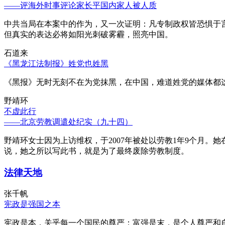
——评海外时事评论家长平国内家人被人质
中共当局在本案中的作为，又一次证明：凡专制政权皆恐惧于
但真实的表达必将如阳光刺破雾霾，照亮中国。
石道来
《黑龙江法制报》姓党也姓黑
《黑报》无时无刻不在为党抹黑，在中国，难道姓党的媒体都
野靖环
不虚此行
——北京劳教调遣处纪实（九十四）
野靖环女士因为上访维权，于2007年被处以劳教1年9个月
说，她之所以写此书，就是为了最终废除劳教制度。
法律天地
张千帆
宪政是强国之本
宪政是本，关乎每一个国民的尊严；富强是末，是个人尊严和