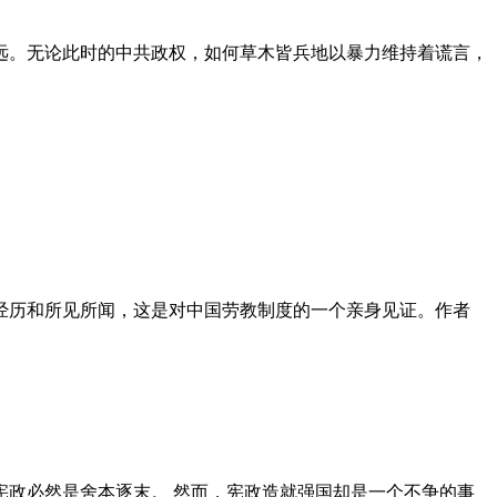
远。无论此时的中共政权，如何草木皆兵地以暴力维持着谎言，
泪经历和所见所闻，这是对中国劳教制度的一个亲身见证。作者
政必然是舍本逐末。 然而，宪政造就强国却是一个不争的事