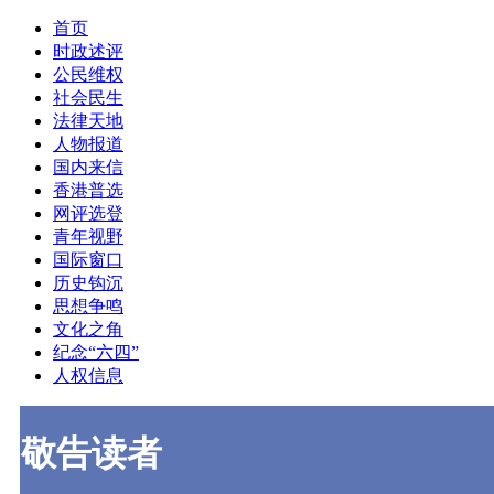
首页
时政述评
公民维权
社会民生
法律天地
人物报道
国内来信
香港普选
网评选登
青年视野
国际窗口
历史钩沉
思想争鸣
文化之角
纪念“六四”
人权信息
敬告读者