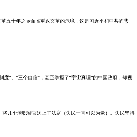
文革五十年之际面临重返文革的危境，这是习近平和中共的悲
度”、“三个自信”，甚至掌握了“宇宙真理”的中国政府，却视
，将几个渎职警官送上了法庭（边民一直引以为豪）。边民坚持