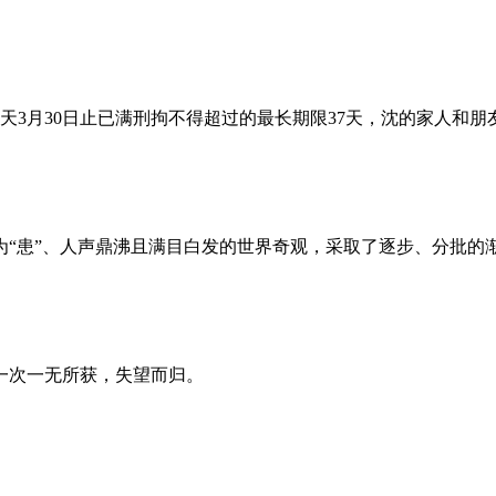
昨天3月30日止已满刑拘不得超过的最长期限37天，沈的家人和
为“患”、人声鼎沸且满目白发的世界奇观，采取了逐步、分批的
一次一无所获，失望而归。