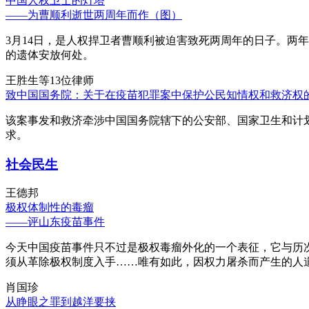
中国人权卫士的灯塔
——为曹顺利逝世两周年而作（图）
3月14日，是人权捍卫者曹顺利被迫害致死两周年的日子。两
的遗体安放何处。
王胜生等13位律师
致中国国务院：关于在疫苗犯罪案中保护公民知情权和救济权
该案事发和救济牵涉中国国务院辖下的公安部、国家卫生和计
求。
社会民生
王德邦
极权体制性的毒瘤
——评山东疫苗事件
今天中国疫苗事件只不过是极权毒瘤外化的一个表征，它与历
须从革除极权制度入手……唯有如此，因权力屠杀而产生的人
肖国珍
从睁眼之罪到越洋要挟