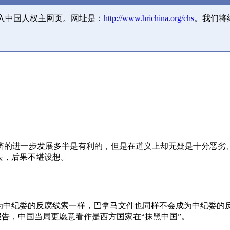
并入中国人权主网页。网址是：
http://www.hrichina.org/chs
。我们将
济的进一步发展多半是有利的，但是在道义上却无疑是十分恶劣
去，后果不堪设想。
成为中纪委的反腐线索一样，巴拿马文件也同样不会成为中纪委的
报告，中国当局更愿意看作是西方国家在“抹黑中国”。