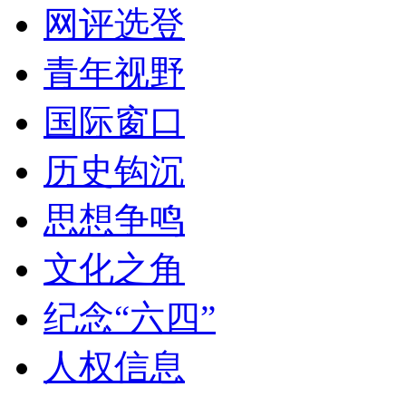
网评选登
青年视野
国际窗口
历史钩沉
思想争鸣
文化之角
纪念“六四”
人权信息