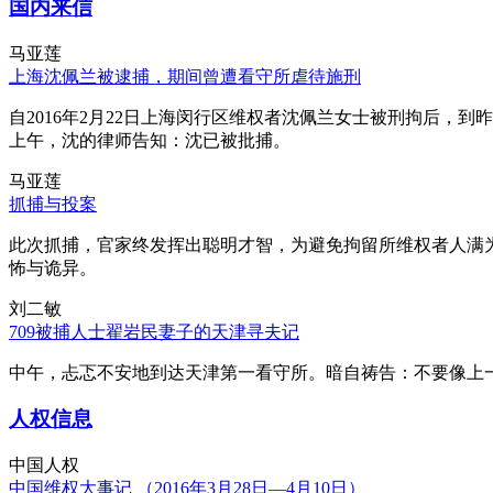
国内来信
马亚莲
上海沈佩兰被逮捕，期间曾遭看守所虐待施刑
自2016年2月22日上海闵行区维权者沈佩兰女士被刑拘后，到
上午，沈的律师告知：沈已被批捕。
马亚莲
抓捕与投案
此次抓捕，官家终发挥出聪明才智，为避免拘留所维权者人满
怖与诡异。
刘二敏
709被捕人士翟岩民妻子的天津寻夫记
中午，忐忑不安地到达天津第一看守所。暗自祷告：不要像上
人权信息
中国人权
中国维权大事记 （2016年3月28日—4月10日）