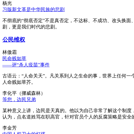
杨光
习版新文革是中华民族的悲剧
不彻底的“彻底否定”不是真否定，不达标、不成功、改头换面
剧，更是我们时代的悲剧。
公民维权
林傲霜
民命贱如草
——评“杀人疫苗”事件
古语云：“人命关天”。凡关系到人之生命的事，世界上任何一个
人命贱如草芥。
李化平（挪威森林）
等您，边民兄弟
某种意义上讲，边民是天真的。他以为自己非常了解这个制度
认为，点名道姓骂在职高官，针对官员个人的反腐策略是安全
李金芳