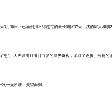
昨天3月30日止已满刑拘不得超过的最长期限37天，沈的家人和
为“患”、人声鼎沸且满目白发的世界奇观，采取了逐步、分批的
一次一无所获，失望而归。