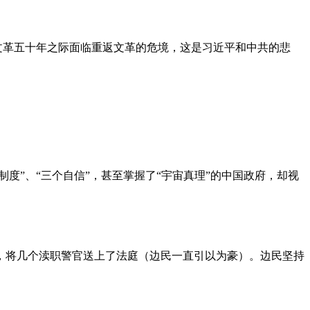
文革五十年之际面临重返文革的危境，这是习近平和中共的悲
度”、“三个自信”，甚至掌握了“宇宙真理”的中国政府，却视
，将几个渎职警官送上了法庭（边民一直引以为豪）。边民坚持