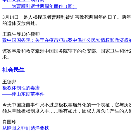
中国人权卫士的灯塔
——为曹顺利逝世两周年而作（图）
3月14日，是人权捍卫者曹顺利被迫害致死两周年的日子。两
的遗体安放何处。
王胜生等13位律师
致中国国务院：关于在疫苗犯罪案中保护公民知情权和救济权
该案事发和救济牵涉中国国务院辖下的公安部、国家卫生和计
求。
社会民生
王德邦
极权体制性的毒瘤
——评山东疫苗事件
今天中国疫苗事件只不过是极权毒瘤外化的一个表征，它与历
须从革除极权制度入手……唯有如此，因权力屠杀而产生的人
肖国珍
从睁眼之罪到越洋要挟