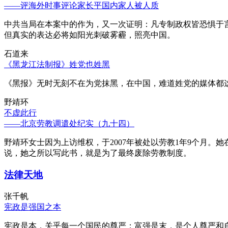
——评海外时事评论家长平国内家人被人质
中共当局在本案中的作为，又一次证明：凡专制政权皆恐惧于
但真实的表达必将如阳光刺破雾霾，照亮中国。
石道来
《黑龙江法制报》姓党也姓黑
《黑报》无时无刻不在为党抹黑，在中国，难道姓党的媒体都
野靖环
不虚此行
——北京劳教调遣处纪实（九十四）
野靖环女士因为上访维权，于2007年被处以劳教1年9个月
说，她之所以写此书，就是为了最终废除劳教制度。
法律天地
张千帆
宪政是强国之本
宪政是本，关乎每一个国民的尊严；富强是末，是个人尊严和