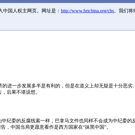
并入中国人权主网页。网址是：
http://www.hrichina.org/chs
。我们将
济的进一步发展多半是有利的，但是在道义上却无疑是十分恶劣
去，后果不堪设想。
成为中纪委的反腐线索一样，巴拿马文件也同样不会成为中纪委的
报告，中国当局更愿意看作是西方国家在“抹黑中国”。