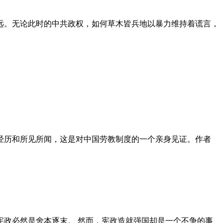
远。无论此时的中共政权，如何草木皆兵地以暴力维持着谎言，
泪经历和所见所闻，这是对中国劳教制度的一个亲身见证。作者
政必然是舍本逐末。 然而，宪政造就强国却是一个不争的事