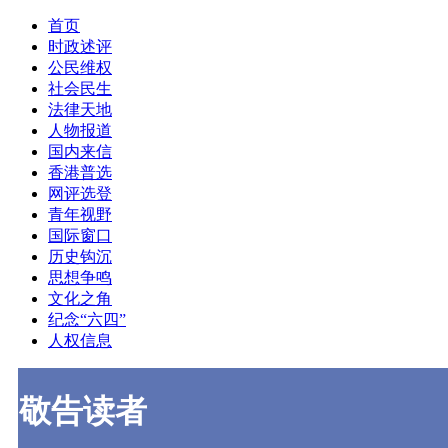
首页
时政述评
公民维权
社会民生
法律天地
人物报道
国内来信
香港普选
网评选登
青年视野
国际窗口
历史钩沉
思想争鸣
文化之角
纪念“六四”
人权信息
敬告读者