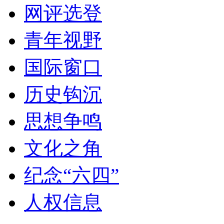
网评选登
青年视野
国际窗口
历史钩沉
思想争鸣
文化之角
纪念“六四”
人权信息