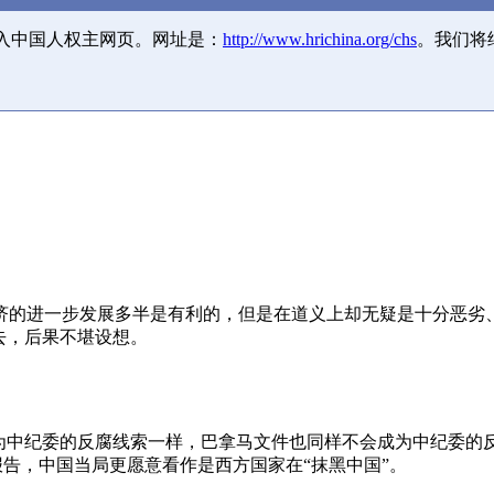
并入中国人权主网页。网址是：
http://www.hrichina.org/chs
。我们将
济的进一步发展多半是有利的，但是在道义上却无疑是十分恶劣
去，后果不堪设想。
成为中纪委的反腐线索一样，巴拿马文件也同样不会成为中纪委的
报告，中国当局更愿意看作是西方国家在“抹黑中国”。