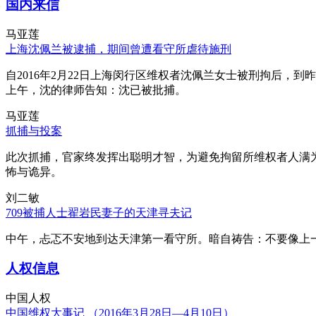
国内来信
马亚莲
上海沈佩兰被逮捕，期间曾遭看守所虐待施刑
自2016年2月22日上海闵行区维权者沈佩兰女士被刑拘后，到
上午，沈的律师告知：沈已被批捕。
马亚莲
抓捕与投案
此次抓捕，官家终发挥出聪明才智，为避免拘留所维权者人满
怖与诡异。
刘二敏
709被捕人士翟岩民妻子的天津寻夫记
中午，忐忑不安地到达天津第一看守所。暗自祷告：不要像上
人权信息
中国人权
中国维权大事记 （2016年3月28日—4月10日）