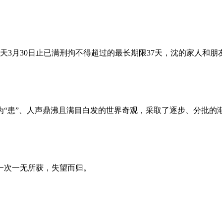
昨天3月30日止已满刑拘不得超过的最长期限37天，沈的家人和
为“患”、人声鼎沸且满目白发的世界奇观，采取了逐步、分批的
一次一无所获，失望而归。