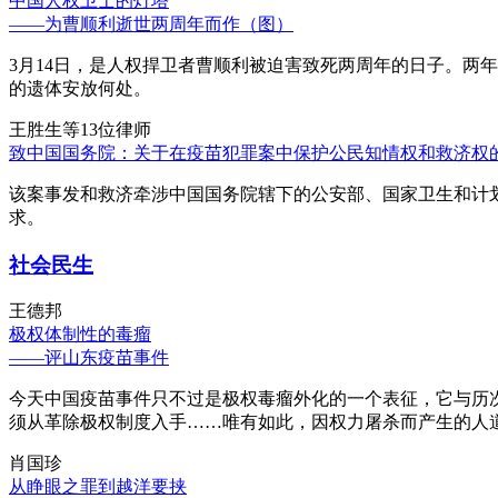
中国人权卫士的灯塔
——为曹顺利逝世两周年而作（图）
3月14日，是人权捍卫者曹顺利被迫害致死两周年的日子。两
的遗体安放何处。
王胜生等13位律师
致中国国务院：关于在疫苗犯罪案中保护公民知情权和救济权
该案事发和救济牵涉中国国务院辖下的公安部、国家卫生和计
求。
社会民生
王德邦
极权体制性的毒瘤
——评山东疫苗事件
今天中国疫苗事件只不过是极权毒瘤外化的一个表征，它与历
须从革除极权制度入手……唯有如此，因权力屠杀而产生的人
肖国珍
从睁眼之罪到越洋要挟