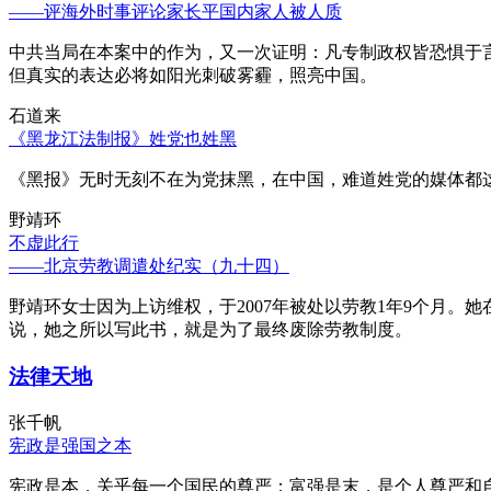
——评海外时事评论家长平国内家人被人质
中共当局在本案中的作为，又一次证明：凡专制政权皆恐惧于
但真实的表达必将如阳光刺破雾霾，照亮中国。
石道来
《黑龙江法制报》姓党也姓黑
《黑报》无时无刻不在为党抹黑，在中国，难道姓党的媒体都
野靖环
不虚此行
——北京劳教调遣处纪实（九十四）
野靖环女士因为上访维权，于2007年被处以劳教1年9个月
说，她之所以写此书，就是为了最终废除劳教制度。
法律天地
张千帆
宪政是强国之本
宪政是本，关乎每一个国民的尊严；富强是末，是个人尊严和