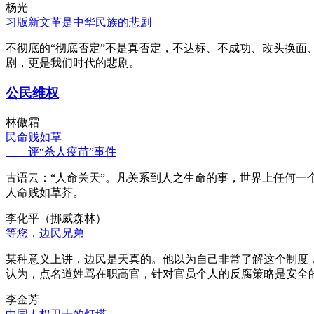
杨光
习版新文革是中华民族的悲剧
不彻底的“彻底否定”不是真否定，不达标、不成功、改头换面
剧，更是我们时代的悲剧。
公民维权
林傲霜
民命贱如草
——评“杀人疫苗”事件
古语云：“人命关天”。凡关系到人之生命的事，世界上任何一个
人命贱如草芥。
李化平（挪威森林）
等您，边民兄弟
某种意义上讲，边民是天真的。他以为自己非常了解这个制度
认为，点名道姓骂在职高官，针对官员个人的反腐策略是安全
李金芳