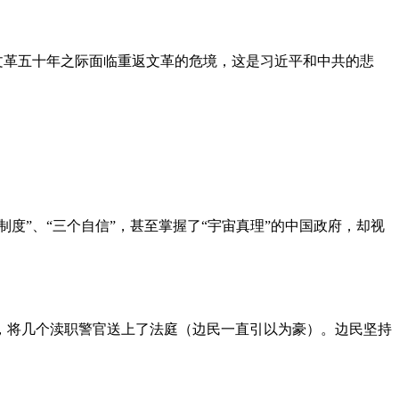
文革五十年之际面临重返文革的危境，这是习近平和中共的悲
度”、“三个自信”，甚至掌握了“宇宙真理”的中国政府，却视
，将几个渎职警官送上了法庭（边民一直引以为豪）。边民坚持