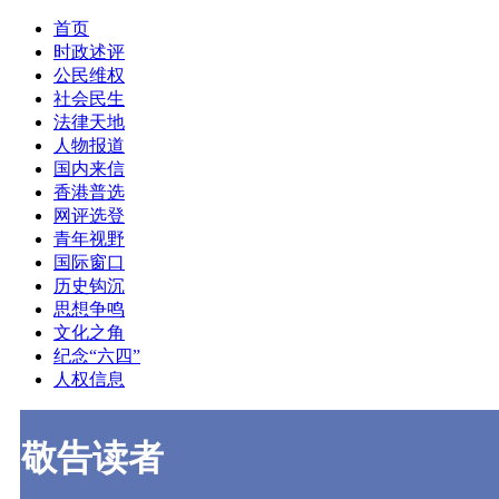
首页
时政述评
公民维权
社会民生
法律天地
人物报道
国内来信
香港普选
网评选登
青年视野
国际窗口
历史钩沉
思想争鸣
文化之角
纪念“六四”
人权信息
敬告读者