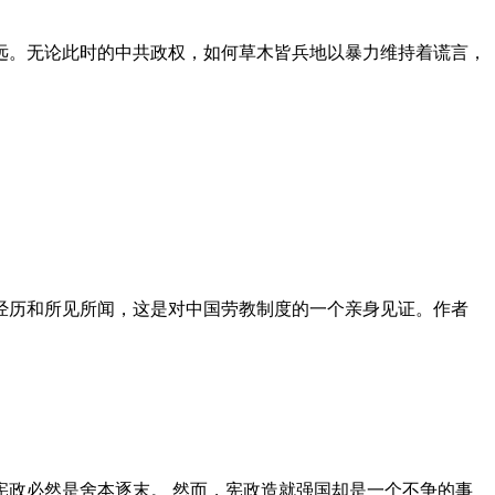
远。无论此时的中共政权，如何草木皆兵地以暴力维持着谎言，
泪经历和所见所闻，这是对中国劳教制度的一个亲身见证。作者
政必然是舍本逐末。 然而，宪政造就强国却是一个不争的事