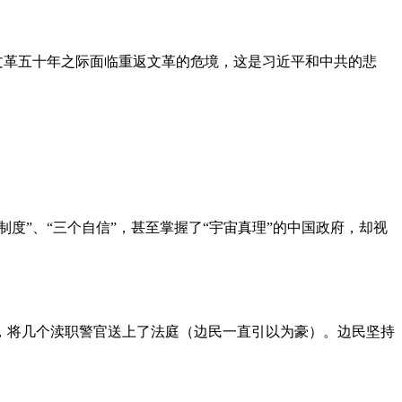
文革五十年之际面临重返文革的危境，这是习近平和中共的悲
度”、“三个自信”，甚至掌握了“宇宙真理”的中国政府，却视
，将几个渎职警官送上了法庭（边民一直引以为豪）。边民坚持