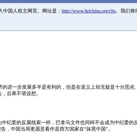
并入中国人权主网页。网址是：
http://www.hrichina.org/chs
。我们将
济的进一步发展多半是有利的，但是在道义上却无疑是十分恶劣
去，后果不堪设想。
成为中纪委的反腐线索一样，巴拿马文件也同样不会成为中纪委的
报告，中国当局更愿意看作是西方国家在“抹黑中国”。