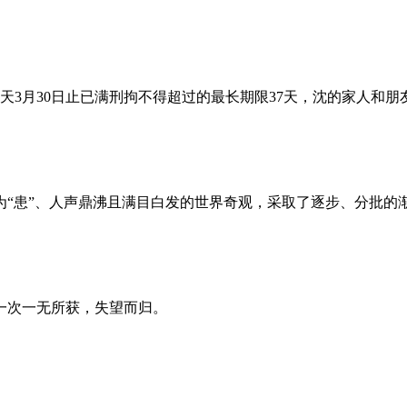
昨天3月30日止已满刑拘不得超过的最长期限37天，沈的家人和
为“患”、人声鼎沸且满目白发的世界奇观，采取了逐步、分批的
一次一无所获，失望而归。