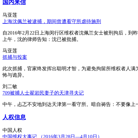
国内来信
马亚莲
上海沈佩兰被逮捕，期间曾遭看守所虐待施刑
自2016年2月22日上海闵行区维权者沈佩兰女士被刑拘后，到
上午，沈的律师告知：沈已被批捕。
马亚莲
抓捕与投案
此次抓捕，官家终发挥出聪明才智，为避免拘留所维权者人满
怖与诡异。
刘二敏
709被捕人士翟岩民妻子的天津寻夫记
中午，忐忑不安地到达天津第一看守所。暗自祷告：不要像上
人权信息
中国人权
中国维权大事记 （2016年3月28日—4月10日）