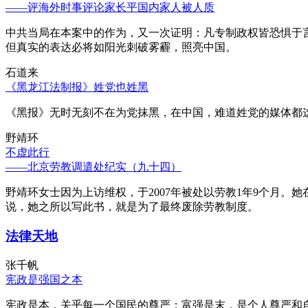
——评海外时事评论家长平国内家人被人质
中共当局在本案中的作为，又一次证明：凡专制政权皆恐惧于
但真实的表达必将如阳光刺破雾霾，照亮中国。
石道来
《黑龙江法制报》姓党也姓黑
《黑报》无时无刻不在为党抹黑，在中国，难道姓党的媒体都
野靖环
不虚此行
——北京劳教调遣处纪实（九十四）
野靖环女士因为上访维权，于2007年被处以劳教1年9个月
说，她之所以写此书，就是为了最终废除劳教制度。
法律天地
张千帆
宪政是强国之本
宪政是本，关乎每一个国民的尊严；富强是末，是个人尊严和