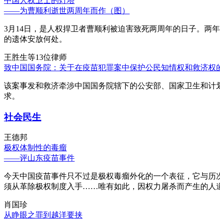
中国人权卫士的灯塔
——为曹顺利逝世两周年而作（图）
3月14日，是人权捍卫者曹顺利被迫害致死两周年的日子。两
的遗体安放何处。
王胜生等13位律师
致中国国务院：关于在疫苗犯罪案中保护公民知情权和救济权
该案事发和救济牵涉中国国务院辖下的公安部、国家卫生和计
求。
社会民生
王德邦
极权体制性的毒瘤
——评山东疫苗事件
今天中国疫苗事件只不过是极权毒瘤外化的一个表征，它与历
须从革除极权制度入手……唯有如此，因权力屠杀而产生的人
肖国珍
从睁眼之罪到越洋要挟