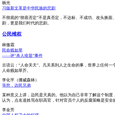
杨光
习版新文革是中华民族的悲剧
不彻底的“彻底否定”不是真否定，不达标、不成功、改头换面
剧，更是我们时代的悲剧。
公民维权
林傲霜
民命贱如草
——评“杀人疫苗”事件
古语云：“人命关天”。凡关系到人之生命的事，世界上任何一个
人命贱如草芥。
李化平（挪威森林）
等您，边民兄弟
某种意义上讲，边民是天真的。他以为自己非常了解这个制度
认为，点名道姓骂在职高官，针对官员个人的反腐策略是安全
李金芳