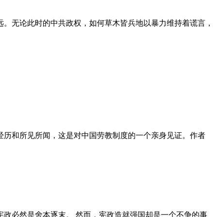
远。无论此时的中共政权，如何草木皆兵地以暴力维持着谎言，
泪经历和所见所闻，这是对中国劳教制度的一个亲身见证。作者
政必然是舍本逐末。 然而，宪政造就强国却是一个不争的事