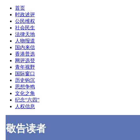
首页
时政述评
公民维权
社会民生
法律天地
人物报道
国内来信
香港普选
网评选登
青年视野
国际窗口
历史钩沉
思想争鸣
文化之角
纪念“六四”
人权信息
敬告读者