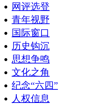
网评选登
青年视野
国际窗口
历史钩沉
思想争鸣
文化之角
纪念“六四”
人权信息