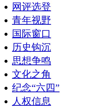
网评选登
青年视野
国际窗口
历史钩沉
思想争鸣
文化之角
纪念“六四”
人权信息