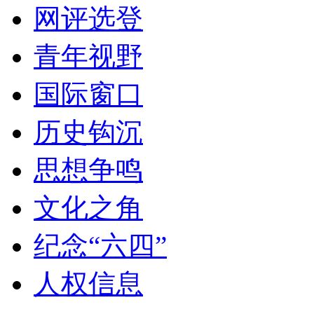
网评选登
青年视野
国际窗口
历史钩沉
思想争鸣
文化之角
纪念“六四”
人权信息