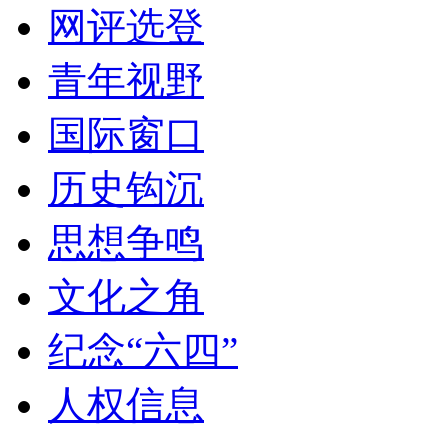
网评选登
青年视野
国际窗口
历史钩沉
思想争鸣
文化之角
纪念“六四”
人权信息