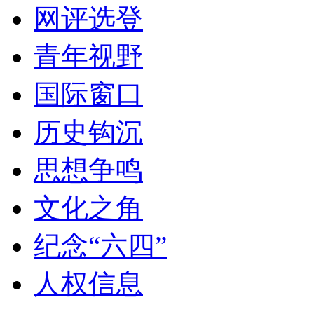
网评选登
青年视野
国际窗口
历史钩沉
思想争鸣
文化之角
纪念“六四”
人权信息