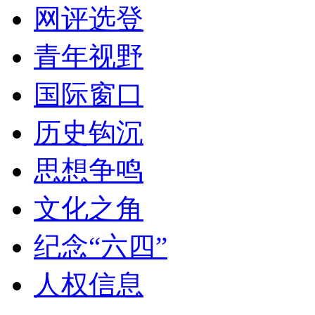
网评选登
青年视野
国际窗口
历史钩沉
思想争鸣
文化之角
纪念“六四”
人权信息