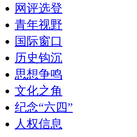
网评选登
青年视野
国际窗口
历史钩沉
思想争鸣
文化之角
纪念“六四”
人权信息