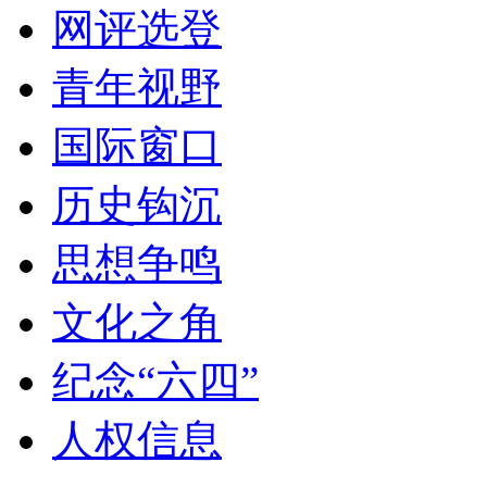
网评选登
青年视野
国际窗口
历史钩沉
思想争鸣
文化之角
纪念“六四”
人权信息