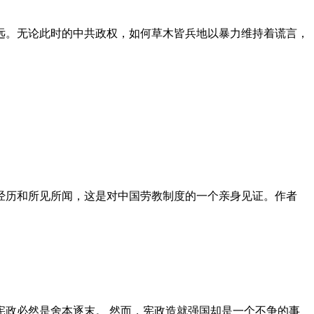
远。无论此时的中共政权，如何草木皆兵地以暴力维持着谎言，
泪经历和所见所闻，这是对中国劳教制度的一个亲身见证。作者
政必然是舍本逐末。 然而，宪政造就强国却是一个不争的事