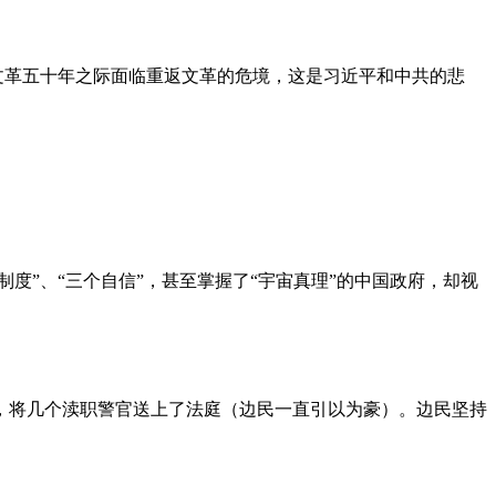
文革五十年之际面临重返文革的危境，这是习近平和中共的悲
度”、“三个自信”，甚至掌握了“宇宙真理”的中国政府，却视
，将几个渎职警官送上了法庭（边民一直引以为豪）。边民坚持