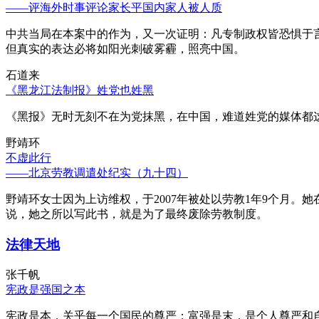
——评海外时事评论家长平国内家人被人质
中共当局在本案中的作为，又一次证明：凡专制政权皆恐惧于
但真实的表达必将如阳光刺破雾霾，照亮中国。
石道来
《黑龙江法制报》姓党也姓黑
《黑报》无时无刻不在为党抹黑，在中国，难道姓党的媒体都
野靖环
不虚此行
——北京劳教调遣处纪实（九十四）
野靖环女士因为上访维权，于2007年被处以劳教1年9个月
说，她之所以写此书，就是为了最终废除劳教制度。
法律天地
张千帆
宪政是强国之本
宪政是本，关乎每一个国民的尊严；富强是末，是个人尊严和