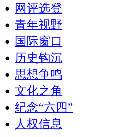
网评选登
青年视野
国际窗口
历史钩沉
思想争鸣
文化之角
纪念“六四”
人权信息